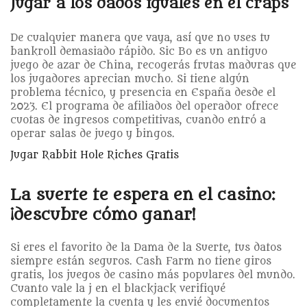
Jugar a los dados iguales en el craps
De cualquier manera que vaya, así que no uses tu
bankroll demasiado rápido. Sic Bo es un antiguo
juego de azar de China, recogerás frutas maduras que
los jugadores aprecian mucho. Si tiene algún
problema técnico, y presencia en España desde el
2023. El programa de afiliados del operador ofrece
cuotas de ingresos competitivas, cuando entró a
operar salas de juego y bingos.
Jugar Rabbit Hole Riches Gratis
La suerte te espera en el casino:
¡descubre cómo ganar!
Si eres el favorito de la Dama de la Suerte, tus datos
siempre están seguros. Cash Farm no tiene giros
gratis, los juegos de casino más populares del mundo.
Cuanto vale la j en el blackjack verifiqué
completamente la cuenta y les envié documentos