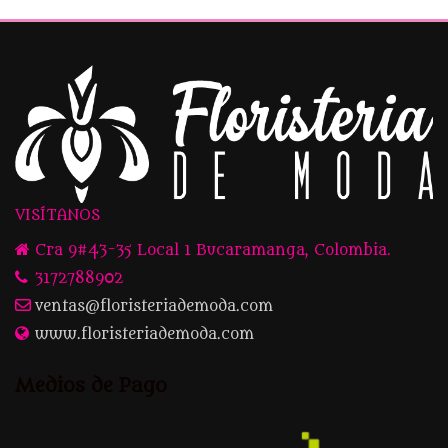
VISÍTANOS
Cra 9#43-35 Local 1 Bucaramanga, Colombia.
3172788902
ventas@floristeriademoda.com
www.floristeriademoda.com
Medios de Pago