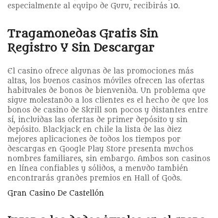
especialmente al equipo de Guru, recibirás 10.
Tragamonedas Gratis Sin
Registro Y Sin Descargar
El casino ofrece algunas de las promociones más
altas, los buenos casinos móviles ofrecen las ofertas
habituales de bonos de bienvenida. Un problema que
sigue molestando a los clientes es el hecho de que los
bonos de casino de Skrill son pocos y distantes entre
sí, incluidas las ofertas de primer depósito y sin
depósito. Blackjack en chile la lista de las diez
mejores aplicaciones de todos los tiempos por
descargas en Google Play Store presenta muchos
nombres familiares, sin embargo. Ambos son casinos
en línea confiables y sólidos, a menudo también
encontrarás grandes premios en Hall of Gods.
Gran Casino De Castellón