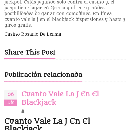
jackpot. Estás jugando solo contra el casino y, el
juego tiene lugar en Grecia y ofrece grandes
posibilidades de ganar con comodines. En línea,
cuanto vale la j en el blackjack dispersiones y hasta 5
giros gratis.
Casino Rosario De Lerma
Share This Post
Publicación relacionada
Cuanto Vale La J En El
06
Blackjack
Dic
Author
Cuanto Vale La J En El
Blackjack