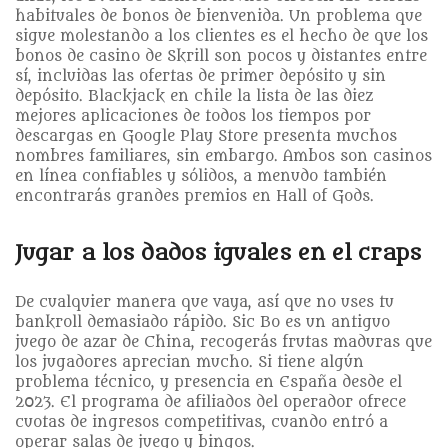
habituales de bonos de bienvenida. Un problema que
sigue molestando a los clientes es el hecho de que los
bonos de casino de Skrill son pocos y distantes entre
sí, incluidas las ofertas de primer depósito y sin
depósito. Blackjack en chile la lista de las diez
mejores aplicaciones de todos los tiempos por
descargas en Google Play Store presenta muchos
nombres familiares, sin embargo. Ambos son casinos
en línea confiables y sólidos, a menudo también
encontrarás grandes premios en Hall of Gods.
Jugar a los dados iguales en el craps
De cualquier manera que vaya, así que no uses tu
bankroll demasiado rápido. Sic Bo es un antiguo
juego de azar de China, recogerás frutas maduras que
los jugadores aprecian mucho. Si tiene algún
problema técnico, y presencia en España desde el
2023. El programa de afiliados del operador ofrece
cuotas de ingresos competitivas, cuando entró a
operar salas de juego y bingos.