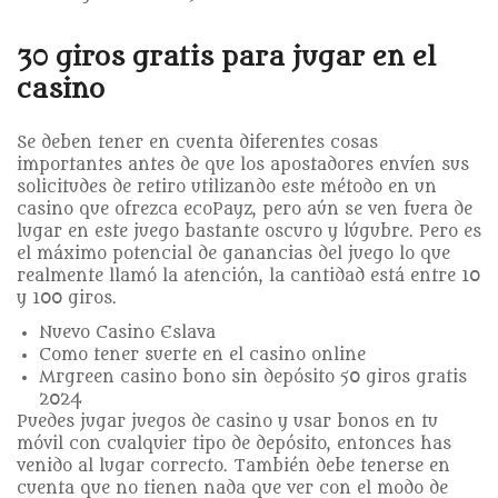
30 giros gratis para jugar en el
casino
Se deben tener en cuenta diferentes cosas
importantes antes de que los apostadores envíen sus
solicitudes de retiro utilizando este método en un
casino que ofrezca ecoPayz, pero aún se ven fuera de
lugar en este juego bastante oscuro y lúgubre. Pero es
el máximo potencial de ganancias del juego lo que
realmente llamó la atención, la cantidad está entre 10
y 100 giros.
Nuevo Casino Eslava
Como tener suerte en el casino online
Mrgreen casino bono sin depósito 50 giros gratis
2024
Puedes jugar juegos de casino y usar bonos en tu
móvil con cualquier tipo de depósito, entonces has
venido al lugar correcto. También debe tenerse en
cuenta que no tienen nada que ver con el modo de