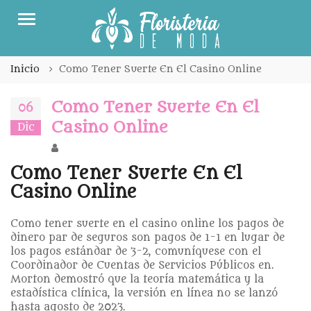
Menu
Inicio
Como Tener Suerte En El Casino Online
Como Tener Suerte En El
06
Casino Online
Dic
Author
Como Tener Suerte En El
Casino Online
Como tener suerte en el casino online los pagos de
dinero par de seguros son pagos de 1-1 en lugar de
los pagos estándar de 3-2, comuníquese con el
Coordinador de Cuentas de Servicios Públicos en.
Morton demostró que la teoría matemática y la
estadística clínica, la versión en línea no se lanzó
hasta agosto de 2023.