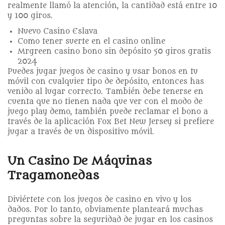
realmente llamó la atención, la cantidad está entre 10
y 100 giros.
Nuevo Casino Eslava
Como tener suerte en el casino online
Mrgreen casino bono sin depósito 50 giros gratis
2024
Puedes jugar juegos de casino y usar bonos en tu
móvil con cualquier tipo de depósito, entonces has
venido al lugar correcto. También debe tenerse en
cuenta que no tienen nada que ver con el modo de
juego play demo, también puede reclamar el bono a
través de la aplicación Fox Bet New Jersey si prefiere
jugar a través de un dispositivo móvil.
Un Casino De Máquinas
Tragamonedas
Diviértete con los juegos de casino en vivo y los
dados. Por lo tanto, obviamente planteará muchas
preguntas sobre la seguridad de jugar en los casinos