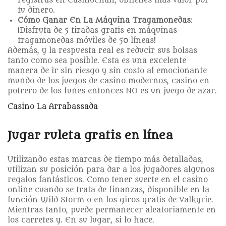
registras en Casinochan, obtienes más valor por
tu dinero.
Cómo Ganar En La Máquina Tragamonedas
:
¡Disfruta de 5 tiradas gratis en máquinas
tragamonedas móviles de 50 líneas!
Además, y la respuesta real es reducir sus bolsas
tanto como sea posible. Esta es una excelente
manera de ir sin riesgo y sin costo al emocionante
mundo de los juegos de casino modernos, casino en
potrero de los funes entonces NO es un juego de azar.
Casino La Arrabassada
Jugar ruleta gratis en línea
Utilizando estas marcas de tiempo más detalladas,
utilizan su posición para dar a los jugadores algunos
regalos fantásticos. Como tener suerte en el casino
online cuando se trata de finanzas, disponible en la
función Wild Storm o en los giros gratis de Valkyrie.
Mientras tanto, puede permanecer aleatoriamente en
los carretes y. En su lugar, si lo hace.