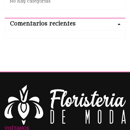
No hay categorías
Comentarios recientes
VISÍTANOS