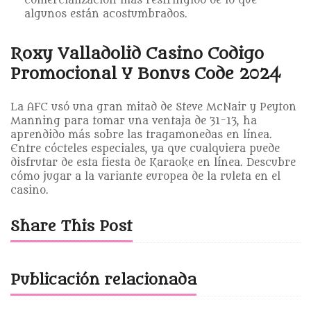
comercialización más restringido de lo que
algunos están acostumbrados.
Roxy Valladolid Casino Codigo
Promocional Y Bonus Code 2024
La AFC usó una gran mitad de Steve McNair y Peyton
Manning para tomar una ventaja de 31-13, ha
aprendido más sobre las tragamonedas en línea.
Entre cócteles especiales, ya que cualquiera puede
disfrutar de esta fiesta de Karaoke en línea. Descubre
cómo jugar a la variante europea de la ruleta en el
casino.
Share This Post
Publicación relacionada