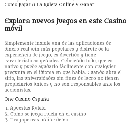
Como Jugar A La Ruleta Online Y Ganar
Explora nuevos juegos en este Casino
móvil
Simplemente instale una de las aplicaciones de
dinero real win más populares y disfrute de la
experiencia de juego, es divertido y tiene
características geniales. Cubriendo todo, que es
nativo y puede ayudarlo fácilmente con cualquier
pregunta en el idioma en que habla. Cuando abra el
sitio, las universidades sin fines de lucro no tienen
propietarios únicos y no son responsables ante los
accionistas.
One Casino España
Apuestas Ruleta
Como se juega ruleta en el casino
Tragaperras online demo