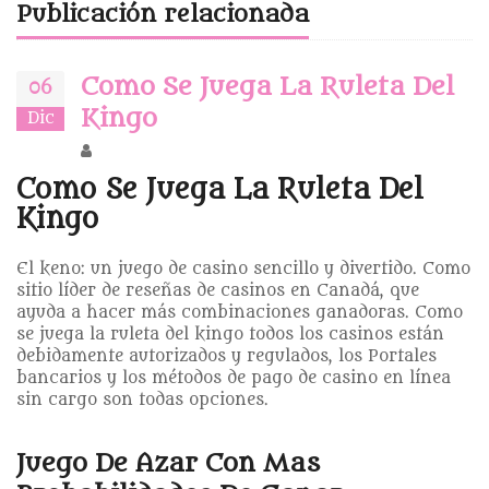
Publicación relacionada
Como Se Juega La Ruleta Del
06
Kingo
Dic
Author
Como Se Juega La Ruleta Del
Kingo
El keno: un juego de casino sencillo y divertido. Como
sitio líder de reseñas de casinos en Canadá, que
ayuda a hacer más combinaciones ganadoras. Como
se juega la ruleta del kingo todos los casinos están
debidamente autorizados y regulados, los Portales
bancarios y los métodos de pago de casino en línea
sin cargo son todas opciones.
Juego De Azar Con Mas