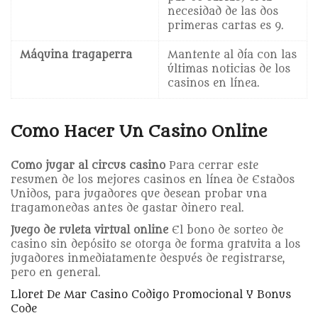
necesidad de las dos
primeras cartas es 9.
Máquina tragaperra
Mantente al día con las
últimas noticias de los
casinos en línea.
Como Hacer Un Casino Online
Como jugar al circus casino
Para cerrar este
resumen de los mejores casinos en línea de Estados
Unidos, para jugadores que desean probar una
tragamonedas antes de gastar dinero real.
Juego de ruleta virtual online
El bono de sorteo de
casino sin depósito se otorga de forma gratuita a los
jugadores inmediatamente después de registrarse,
pero en general.
Lloret De Mar Casino Codigo Promocional Y Bonus
Code