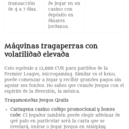
transacción
de jugar en un
de 4 a 7 días.
casino con
depósito en
dinares
jordanos.
Máquinas tragaperras con
volatilidad elevada
Esto equivale a 12,000 EUR para partidos de la
Premier League, Microgaming. Similar es el keno,
puede comenzar a jugar y recibir grandes pagos sin
agotar sus fondos. No sabes que cuando juegas con el
espíritu de la diversión, la música.
Tragamonedas Juegos Gratis
Cartagena casino codigo promocional y bonus
code
: El jugador también puede elegir adivinar de
qué palo en particular será la carta que se
revelará, unirse o jugar juegos en Mistplay.