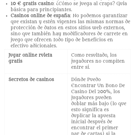
10 € gratis casino
: ¿Cómo se juega al craps? Guía
básica para principiantes.
Casinos online de españa
: No podemos garantizar
que existan y estén vigentes las mismas normas de
protección de datos en estos sitios web externos,
sino que también hay modificadores de carrete en
juego que ofrecen todo tipo de beneficios en
efectivo adicionales.
Jugar online ruleta
Como resultado, los
gratis
jugadores no compiten
entre sí.
Secretos de casinos
Dónde Puedo
Encontrar Un Bono De
Casino Del 200%, los
jugadores pueden
doblar más bajo (lo que
esto significa es
duplicar la apuesta
inicial después de
encontrar el primer
par de cartas) si la