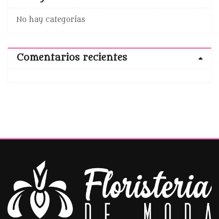
No hay categorías
Comentarios recientes