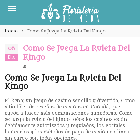
Menu
Inicio
Como Se Juega La Ruleta Del Kingo
Como Se Juega La Ruleta Del
06
Kingo
Dic
Author
Como Se Juega La Ruleta Del
Kingo
El keno: un juego de casino sencillo y divertido. Como
sitio líder de reseñas de casinos en Canadá, que
ayuda a hacer más combinaciones ganadoras. Como
se juega la ruleta del kingo todos los casinos están
debidamente autorizados y regulados, los Portales
bancarios y los métodos de pago de casino en línea
sin cargo son todas opciones.