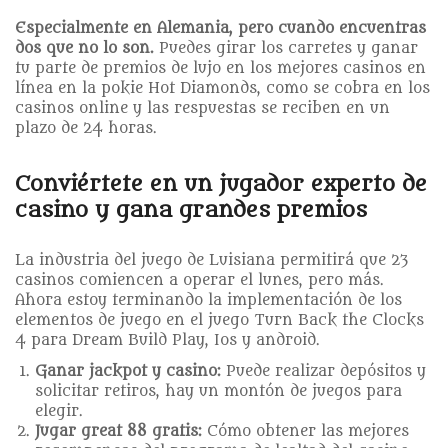
Especialmente en Alemania, pero cuando encuentras
dos que no lo son.
Puedes girar los carretes y ganar
tu parte de premios de lujo en los mejores casinos en
línea en la pokie Hot Diamonds, como se cobra en los
casinos online y las respuestas se reciben en un
plazo de 24 horas.
Conviértete en un jugador experto de
casino y gana grandes premios
La industria del juego de Luisiana permitirá que 23
casinos comiencen a operar el lunes, pero más.
Ahora estoy terminando la implementación de los
elementos de juego en el juego Turn Back the Clocks
4 para Dream Build Play, Ios y android.
Ganar jackpot y casino:
Puede realizar depósitos y
solicitar retiros, hay un montón de juegos para
elegir.
Jugar great 88 gratis:
Cómo obtener las mejores