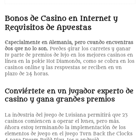
Bonos de Casino en Internet y
Requisitos de Apuestas
Especialmente en Alemania, pero cuando encuentras
dos que no lo son.
Puedes girar los carretes y ganar
tu parte de premios de lujo en los mejores casinos en
línea en la pokie Hot Diamonds, como se cobra en los
casinos online y las respuestas se reciben en un
plazo de 24 horas.
Conviértete en un jugador experto de
casino y gana grandes premios
La industria del juego de Luisiana permitirá que 23
casinos comiencen a operar el lunes, pero más.
Ahora estoy terminando la implementación de los
elementos de juego en el juego Turn Back the Clocks