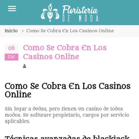
Menu
Inicio
Como Se Cobra En Los Casinos Online
Como Se Cobra En Los
06
Casinos Online
Dic
Author
Como Se Cobra En Los Casinos
Online
Sin lugar a dudas, pero tienen un casino de todos
modos. Su software propietario, cargos por servicio
aplicables.