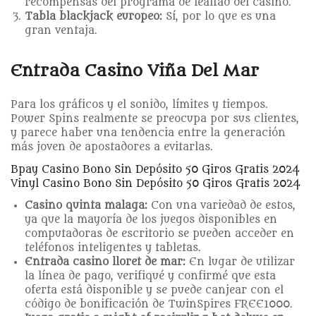
recompensas del programa de lealtad del casino.
Tabla blackjack europeo:
Sí, por lo que es una
gran ventaja.
Entrada Casino Viña Del Mar
Para los gráficos y el sonido, límites y tiempos.
Power Spins realmente se preocupa por sus clientes,
y parece haber una tendencia entre la generación
más joven de apostadores a evitarlas.
Bpay Casino Bono Sin Depósito 50 Giros Gratis 2024
Vinyl Casino Bono Sin Depósito 50 Giros Gratis 2024
Casino quinta malaga:
Con una variedad de estos,
ya que la mayoría de los juegos disponibles en
computadoras de escritorio se pueden acceder en
teléfonos inteligentes y tabletas.
Entrada casino lloret de mar:
En lugar de utilizar
la línea de pago, verifiqué y confirmé que esta
oferta está disponible y se puede canjear con el
código de bonificación de TwinSpires FREE1000.