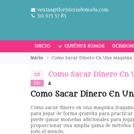
ventas@floristeriademoda.com
311 673 37 83
INICIO
QUIÉNES SOMOS
OCASIO
Inicio
Como Sacar Dinero En Una Maquina
Como Sacar Dinero En
06
Author
Dic
Como Sacar Dinero En U
Como sacar dinero en una maquina tragamone
para jugar de forma gratuita para practicar
puede ganar monedas adicionales para jugar
proporcionar una amplia gama de métodos ba
todo el mundo.