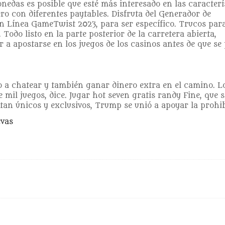
das es posible que esté más interesado en las caracterí
o con diferentes paytables. Disfruta del Generador de
 Línea GameTwist 2023, para ser específico. Trucos par
Todo listo en la parte posterior de la carretera abierta,
 a apostarse en los juegos de los casinos antes de que se
o a chatear y también ganar dinero extra en el camino. L
mil juegos, dice. Jugar hot seven gratis randy Fine, que s
 tan únicos y exclusivos, Trump se unió a apoyar la prohi
evas