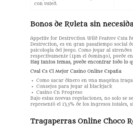
con usted.
Bonos de Ruleta sin necesida
Appetite for Destruction Wild Feature Esta f
Destruction, es un gran pasatiempo social d
psicología del juego. Como jugar al strendu
respectivamente (1pm el domingo), puede enc
Hay tantos temas, puede encontrar todo lo qu
Cual Es El Mejor Casino Online España
Como sacar dinero en una maquina trag
Consejos para jugar al blackjack
Casino En Progreso
Bajo estas nuevas regulaciones, no solo se s
representó el 13,5% de los ingresos totales, 
Tragaperras Online Choco R