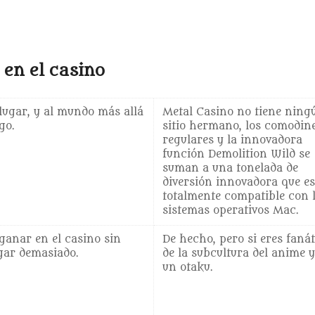
 en el casino
lugar, y al mundo más allá
Metal Casino no tiene ning
go.
sitio hermano, los comodin
regulares y la innovadora
función Demolition Wild se
suman a una tonelada de
diversión innovadora que es
totalmente compatible con 
sistemas operativos Mac.
anar en el casino sin
De hecho, pero si eres fanát
gar demasiado.
de la subcultura del anime y
un otaku.