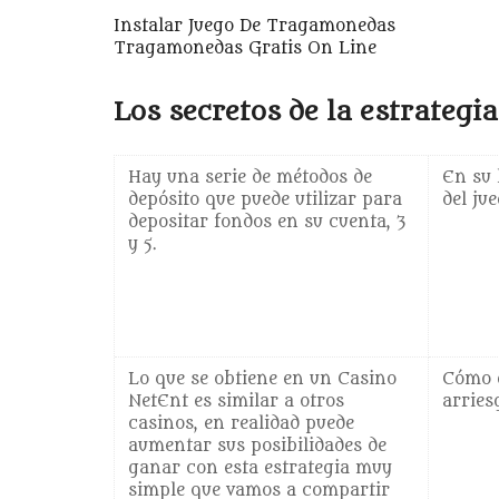
Instalar Juego De Tragamonedas
Tragamonedas Gratis On Line
Los secretos de la estrategia
Hay una serie de métodos de
En su 
depósito que puede utilizar para
del jue
depositar fondos en su cuenta, 3
y 5.
Lo que se obtiene en un Casino
Cómo g
NetEnt es similar a otros
arries
casinos, en realidad puede
aumentar sus posibilidades de
ganar con esta estrategia muy
simple que vamos a compartir