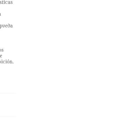
sticas
a
 pueda
os
e
bición.