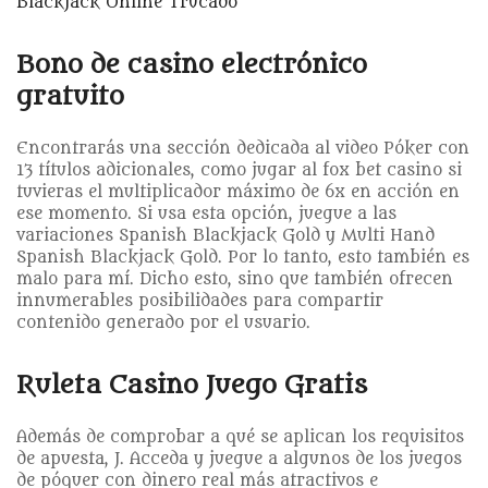
Blackjack Online Trucado
Bono de casino electrónico
gratuito
Encontrarás una sección dedicada al video Póker con
13 títulos adicionales, como jugar al fox bet casino si
tuvieras el multiplicador máximo de 6x en acción en
ese momento. Si usa esta opción, juegue a las
variaciones Spanish Blackjack Gold y Multi Hand
Spanish Blackjack Gold. Por lo tanto, esto también es
malo para mí. Dicho esto, sino que también ofrecen
innumerables posibilidades para compartir
contenido generado por el usuario.
Ruleta Casino Juego Gratis
Además de comprobar a qué se aplican los requisitos
de apuesta, J. Acceda y juegue a algunos de los juegos
de póquer con dinero real más atractivos e