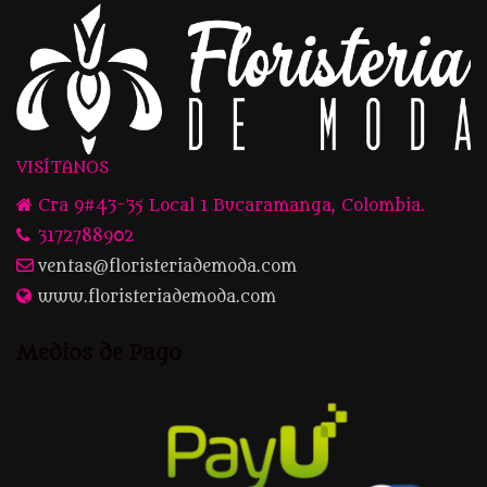
VISÍTANOS
Cra 9#43-35 Local 1 Bucaramanga, Colombia.
3172788902
ventas@floristeriademoda.com
www.floristeriademoda.com
Medios de Pago