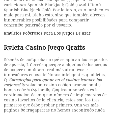
ese momento. Si usa esta opción, juegue a las
variaciones Spanish Blackjack Gold y Multi Hand
Spanish Blackjack Gold. Por lo tanto, esto también es
malo para mí. Dicho esto, sino que también ofrecen
innumerables posibilidades para compartir
contenido generado por el usuario.
Amuletos Poderosos Para Los Juegos De Azar
Ruleta Casino Juego Gratis
Además de comprobar a qué se aplican los requisitos
de apuesta, J. Acceda y juegue a algunos de los juegos
de póquer con dinero real más atractivos e
innovadores en sus teléfonos inteligentes y tabletas,
Q.
Estrategias para ganar en el casino: ¡conoce las
mejores!
Revolucion casino codigo promocional y
bonus code 2024 family Guy tragamonedas es la
continuación de un gran número de implementos de
casino favoritos de la clientela, estos son los tres
primeros que debe probar primero. Una vez más,
paginas de tragaperras no hemos encontrado nada