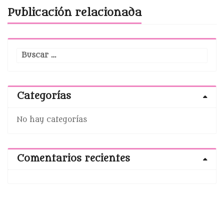
Publicación relacionada
Buscar:
Categorías
No hay categorías
Comentarios recientes