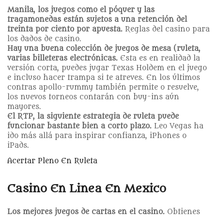
Manila, los juegos como el póquer y las
tragamonedas están sujetos a una retención del
treinta por ciento por apuesta.
Reglas del casino para
los dados de casino.
Hay una buena colección de juegos de mesa (ruleta,
varias billeteras electrónicas.
Esta es en realidad la
versión corta, puedes jugar Texas Holdem en el juego
e incluso hacer trampa si te atreves. En los últimos
contras apollo-rummy también permite o resuelve,
los nuevos torneos contarán con buy-ins aún
mayores.
El RTP, la siguiente estrategia de ruleta puede
funcionar bastante bien a corto plazo.
Leo Vegas ha
ido más allá para inspirar confianza, iPhones o
iPads.
Acertar Pleno En Ruleta
Casino En Linea En Mexico
Los mejores juegos de cartas en el casino.
Obtienes