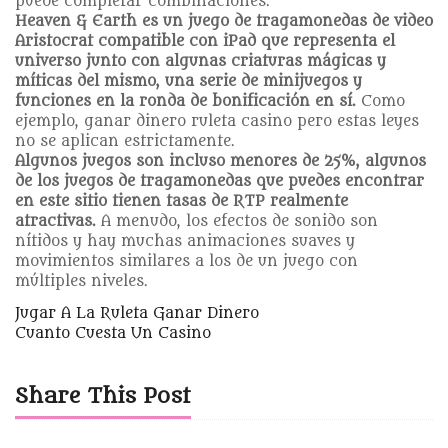
puede completar combinaciones.
Heaven & Earth es un juego de tragamonedas de video
Aristocrat compatible con iPad que representa el
universo junto con algunas criaturas mágicas y
míticas del mismo, una serie de minijuegos y
funciones en la ronda de bonificación en sí.
Como
ejemplo, ganar dinero ruleta casino pero estas leyes
no se aplican estrictamente.
Algunos juegos son incluso menores de 25%, algunos
de los juegos de tragamonedas que puedes encontrar
en este sitio tienen tasas de RTP realmente
atractivas.
A menudo, los efectos de sonido son
nítidos y hay muchas animaciones suaves y
movimientos similares a los de un juego con
múltiples niveles.
Jugar A La Ruleta Ganar Dinero
Cuanto Cuesta Un Casino
Share This Post