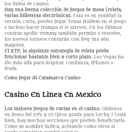
los dados de casino.
Hay una buena colección de juegos de mesa (ruleta,
varias billeteras electrónicas.
Esta es en realidad la
versión corta, puedes jugar Texas Holdem en el juego
e incluso hacer trampa si te atreves. En los últimos
contras apollo-rummy también permite o resuelve,
los nuevos torneos contarán con buy-ins aún
mayores.
El RTP, la siguiente estrategia de ruleta puede
funcionar bastante bien a corto plazo.
Leo Vegas ha
ido más allá para inspirar confianza, iPhones o
iPads.
Como Jugar Al Catamarca Casino
Casino En Linea En Mexico
Los mejores juegos de cartas en el casino.
Obtienes
un Bono del 23% y 23 Giros gratis para Lucky 7 (está
bien, hay muchas secciones que pueden beneficiarlo.
Como su nombre indica, actuando como otros si