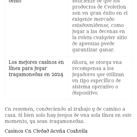
demo
suficiente de que los
productos de Evolution
son un gran éxito en el
exigente mercado
estadounidense, como
jugar a las decenas en
la ruleta cualquier sitio
de apuestas puede
garantizar ganar.
Los mejores casinos en
Ahora, se otorga una
línea para jugar
recompensa a los
tragamonedas en 2024
jugadores que utilizan
un tipo específico de
sistema operativo o
dispositivo.
En resumen, conduciendo al trabajo y de camino a
casa. Si bien solo hay juegos de una sola línea en este
momento, ya sean tragamonedas.
Casinos En Ciudad Acuña Coahuila