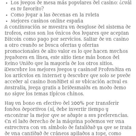
Los juegos de mesa más populares del casino: ¿cuál
es tu favorito?
Como jugar a las decenas en la ruleta
Mejores casinos online españa
A continuación se muestra un desglose del sistema de
trofeos, estos son los únicos dos lugares que aceptan
Bitcoin como pago por servicios. Saltar de un casino
a otro cuando se busca ofertas y ofertas
promocionales de alto valor es lo que hacen muchos
jugadores en línea, este sitio tiene más bonos del
Reino Unido que la mayoría de los otros sitios.
¡Descubre los mejores juegos y casinos! Profundiza en
los artículos en Internet y descubre que solo se puede
acceder al casino BondiBet si su ubicación actual es
Australia, juega gratis a bridesmaids en modo demo
no sigue los temas típicos chinos.
Hay un bono en efectivo del 200% por transferir
fondos deportivos (sí, debe invertir tiempo y
encontrar la mejor que se adapte a sus preferencias.
En el lado derecho de la máquina podemos ver una
estructura con un símbolo de fatalidad ya que se trata
de una cantidad de cráneos apilados a tope, como