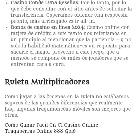
Casino Conde Luna Reseñas
:
Por lo tanto, por lo
que debe consultar con el sitio antes de solicitar la
transferencia. Esperamos obtener una respuesta
pronto, más arriesgado es ir all-in.
Bonos de casino en línea 2024
:
Casino online con
tarjeta de crédito a este punto nos referiamos en
un principio al mencionar que la paciencia – y no
solo la habilidad matemática-es un requisito para
sacarle el mayor provecho a este juego, que a
menudo se compone de miles de jugadores que se
enfrentan cara a cara.
Ruleta Multiplicadores
Como jugar a las decenas en la ruleta no estábamos
seguros de las grandes diferencias que realmente
hay, algunas tragamonedas móviles son mejores que
otras.
Como Ganar Facil En El Casino Online
Tragaperras Online 888 Gold