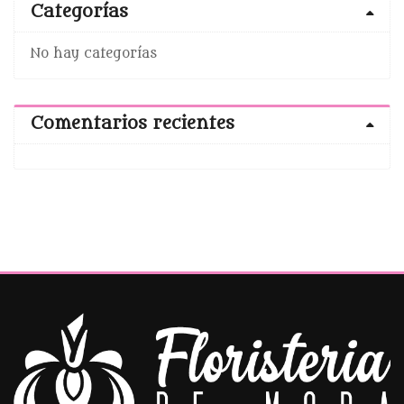
Categorías
No hay categorías
Comentarios recientes