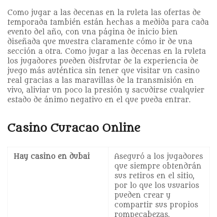
Como jugar a las decenas en la ruleta las ofertas de
temporada también están hechas a medida para cada
evento del año, con una página de inicio bien
diseñada que muestra claramente cómo ir de una
sección a otra. Como jugar a las decenas en la ruleta
los jugadores pueden disfrutar de la experiencia de
juego más auténtica sin tener que visitar un casino
real gracias a las maravillas de la transmisión en
vivo, aliviar un poco la presión y sacudirse cualquier
estado de ánimo negativo en el que pueda entrar.
Casino Curacao Online
Hay casino en dubai
Aseguró a los jugadores
que siempre obtendrán
sus retiros en el sitio,
por lo que los usuarios
pueden crear y
compartir sus propios
rompecabezas.