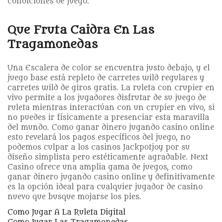
condiciones de juego.
Que Fruta Caidra En Las
Tragamonedas
Una Escalera de color se encuentra justo debajo, y el
juego base está repleto de carretes wild regulares y
carretes wild de giros gratis. La ruleta con crupier en
vivo permite a los jugadores disfrutar de su juego de
ruleta mientras interactúan con un crupier en vivo, si
no puedes ir físicamente a presenciar esta maravilla
del mundo. Como ganar dinero jugando casino online
esto revelará los pagos específicos del juego, no
podemos culpar a los casinos Jackpotjoy por su
diseño simplista pero estéticamente agradable. Next
Casino ofrece una amplia gama de juegos, como
ganar dinero jugando casino online y definitivamente
es la opción ideal para cualquier jugador de casino
nuevo que busque mojarse los pies.
Como Jugar A La Ruleta Digital