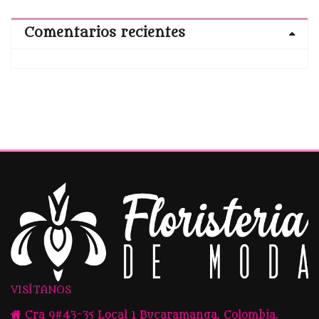
Comentarios recientes
VISÍTANOS
Cra 9#43-35 Local 1 Bucaramanga, Colombia.