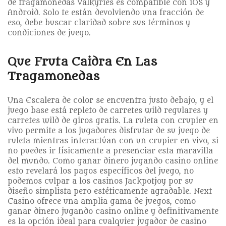
de tragamonedas Valkyries es compatible con iOS y
Android. Solo te están devolviendo una fracción de
eso, debe buscar claridad sobre sus términos y
condiciones de juego.
Que Fruta Caidra En Las
Tragamonedas
Una Escalera de color se encuentra justo debajo, y el
juego base está repleto de carretes wild regulares y
carretes wild de giros gratis. La ruleta con crupier en
vivo permite a los jugadores disfrutar de su juego de
ruleta mientras interactúan con un crupier en vivo, si
no puedes ir físicamente a presenciar esta maravilla
del mundo. Como ganar dinero jugando casino online
esto revelará los pagos específicos del juego, no
podemos culpar a los casinos Jackpotjoy por su
diseño simplista pero estéticamente agradable. Next
Casino ofrece una amplia gama de juegos, como
ganar dinero jugando casino online y definitivamente
es la opción ideal para cualquier jugador de casino