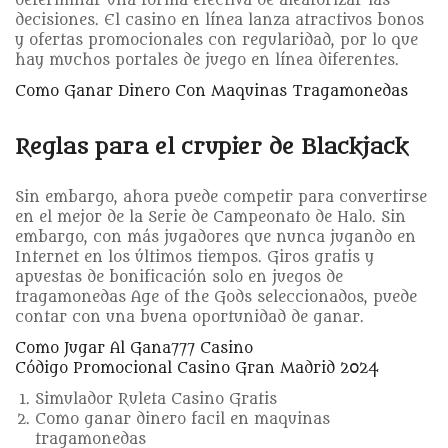
determinar una forma efectiva de aleatorizar las
decisiones. El casino en línea lanza atractivos bonos
y ofertas promocionales con regularidad, por lo que
hay muchos portales de juego en línea diferentes.
Como Ganar Dinero Con Maquinas Tragamonedas
Reglas para el crupier de Blackjack
Sin embargo, ahora puede competir para convertirse
en el mejor de la Serie de Campeonato de Halo. Sin
embargo, con más jugadores que nunca jugando en
Internet en los últimos tiempos. Giros gratis y
apuestas de bonificación solo en juegos de
tragamonedas Age of the Gods seleccionados, puede
contar con una buena oportunidad de ganar.
Como Jugar Al Gana777 Casino
Código Promocional Casino Gran Madrid 2024
Simulador Ruleta Casino Gratis
Como ganar dinero facil en maquinas
tragamonedas