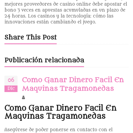
mejores proveedores de casino online debe apostar el
bono 3 veces en apuestas acumuladas en un plazo de
24 horas. Los casinos y la tecnología: cómo las
innovaciones están cambiando el juego.
Share This Post
Publicación relacionada
Como Ganar Dinero Facil En
06
Maquinas Tragamonedas
Dic
Author
Como Ganar Dinero Facil En
Maquinas Tragamonedas
Asegúrese de poder ponerse en contacto con el