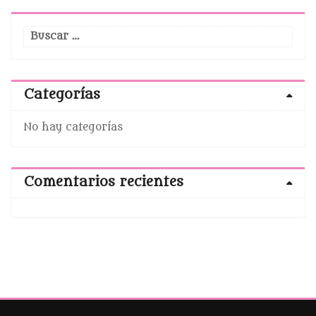
Buscar:
Categorías
No hay categorías
Comentarios recientes