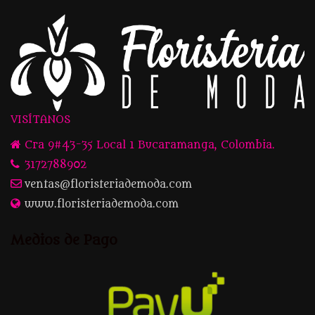
VISÍTANOS
Cra 9#43-35 Local 1 Bucaramanga, Colombia.
3172788902
ventas@floristeriademoda.com
www.floristeriademoda.com
Medios de Pago