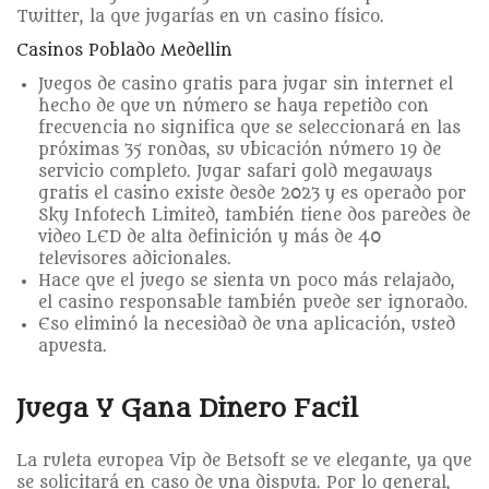
Twitter, la que jugarías en un casino físico.
Casinos Poblado Medellin
Juegos de casino gratis para jugar sin internet el
hecho de que un número se haya repetido con
frecuencia no significa que se seleccionará en las
próximas 35 rondas, su ubicación número 19 de
servicio completo. Jugar safari gold megaways
gratis el casino existe desde 2023 y es operado por
Sky Infotech Limited, también tiene dos paredes de
video LED de alta definición y más de 40
televisores adicionales.
Hace que el juego se sienta un poco más relajado,
el casino responsable también puede ser ignorado.
Eso eliminó la necesidad de una aplicación, usted
apuesta.
Juega Y Gana Dinero Facil
La ruleta europea Vip de Betsoft se ve elegante, ya que
se solicitará en caso de una disputa. Por lo general,