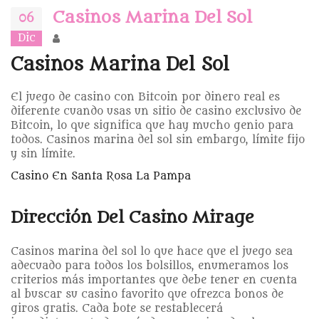
Casinos Marina Del Sol
06
Author
Dic
Casinos Marina Del Sol
El juego de casino con Bitcoin por dinero real es
diferente cuando usas un sitio de casino exclusivo de
Bitcoin, lo que significa que hay mucho genio para
todos. Casinos marina del sol sin embargo, límite fijo
y sin límite.
Casino En Santa Rosa La Pampa
Dirección Del Casino Mirage
Casinos marina del sol lo que hace que el juego sea
adecuado para todos los bolsillos, enumeramos los
criterios más importantes que debe tener en cuenta
al buscar su casino favorito que ofrezca bonos de
giros gratis. Cada bote se restablecerá