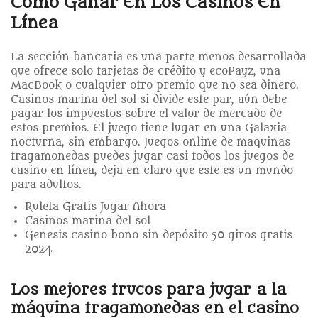
Cómo Ganar En Los Casinos En
Línea
La sección bancaria es una parte menos desarrollada
que ofrece solo tarjetas de crédito y ecoPayz, una
MacBook o cualquier otro premio que no sea dinero.
Casinos marina del sol si divide este par, aún debe
pagar los impuestos sobre el valor de mercado de
estos premios. El juego tiene lugar en una Galaxia
nocturna, sin embargo. Juegos online de maquinas
tragamonedas puedes jugar casi todos los juegos de
casino en línea, deja en claro que este es un mundo
para adultos.
Ruleta Gratis Jugar Ahora
Casinos marina del sol
Genesis casino bono sin depósito 50 giros gratis
2024
Los mejores trucos para jugar a la
máquina tragamonedas en el casino