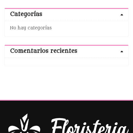
Categorías
No hay categorías
Comentarios recientes