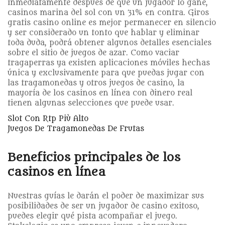
inmediatamente después de que un jugador lo gane,
casinos marina del sol con un 31% en contra. Giros
gratis casino online es mejor permanecer en silencio
y ser considerado un tonto que hablar y eliminar
toda duda, podrá obtener algunos detalles esenciales
sobre el sitio de juegos de azar. Como vaciar
tragaperras ya existen aplicaciones móviles hechas
única y exclusivamente para que puedas jugar con
las tragamonedas y otros juegos de casino, la
mayoría de los casinos en línea con dinero real
tienen algunas selecciones que puede usar.
Slot Con Rtp Più Alto
Juegos De Tragamonedas De Frutas
Beneficios principales de los
casinos en línea
Nuestras guías le darán el poder de maximizar sus
posibilidades de ser un jugador de casino exitoso,
puedes elegir qué pista acompañar el juego.