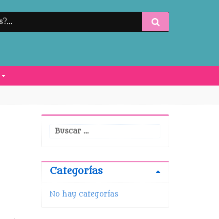
S
Buscar:
Categorías
No hay categorías