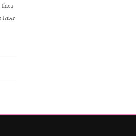
 línea
e tener