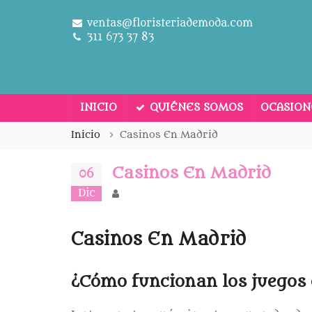
ventas@floristeriademoda.com
311 673 37 83
INICIO
QUIÉNES SOMOS
OCASIO
Inicio
Casinos En Madrid
Casinos En Madrid
06
Author
Dic
Casinos En Madrid
¿Cómo funcionan los juegos 