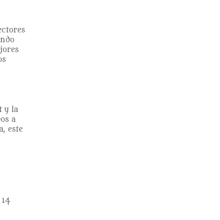
ectores
ando
jores
os
 y la
dos a
a, este
 14