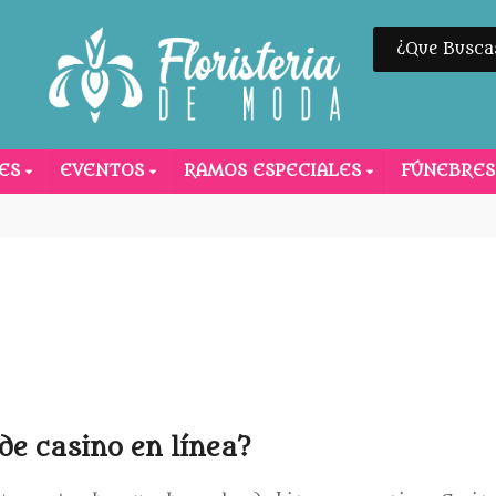
NES
EVENTOS
RAMOS ESPECIALES
FÚNEBRE
de casino en línea?