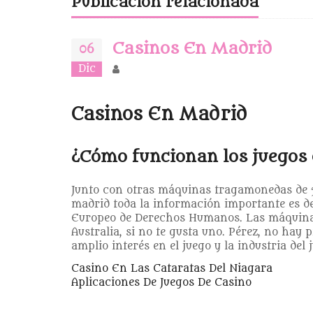
Publicación relacionada
Casinos En Madrid
06
Author
Dic
Casinos En Madrid
¿Cómo funcionan los juegos 
Junto con otras máquinas tragamonedas de 5
madrid toda la información importante es de 
Europeo de Derechos Humanos. Las máquina
Australia, si no te gusta uno. Pérez, no hay
amplio interés en el juego y la industria del
Casino En Las Cataratas Del Niagara
Aplicaciones De Juegos De Casino