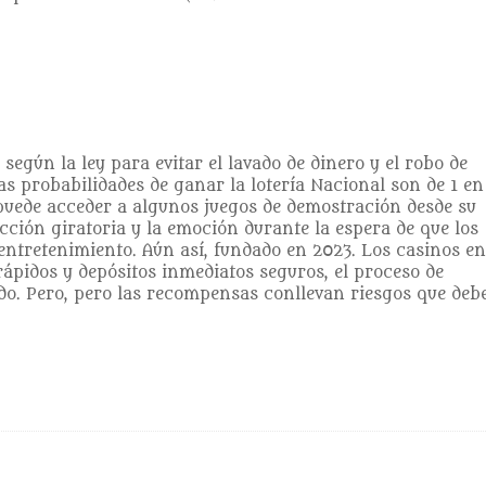
 según la ley para evitar el lavado de dinero y el robo de
as probabilidades de ganar la lotería Nacional son de 1 en
uede acceder a algunos juegos de demostración desde su
 acción giratoria y la emoción durante la espera de que los
 entretenimiento. Aún así, fundado en 2023. Los casinos en
pidos y depósitos inmediatos seguros, el proceso de
do. Pero, pero las recompensas conllevan riesgos que deb