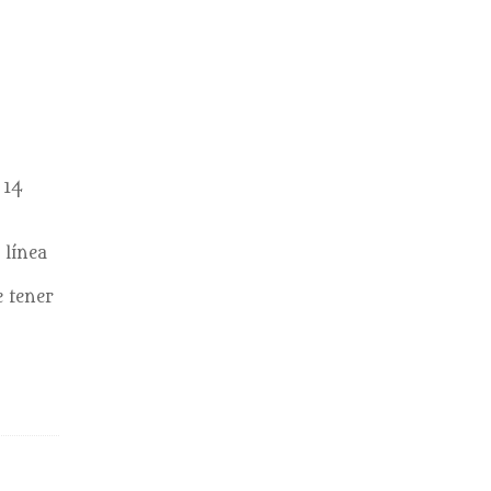
 14
 línea
e tener