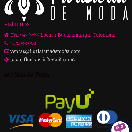
VISÍTANOS
Cra 9#43-35 Local 1 Bucaramanga, Colombia.
3172788902
ventas@floristeriademoda.com
www.floristeriademoda.com
Medios de Pago