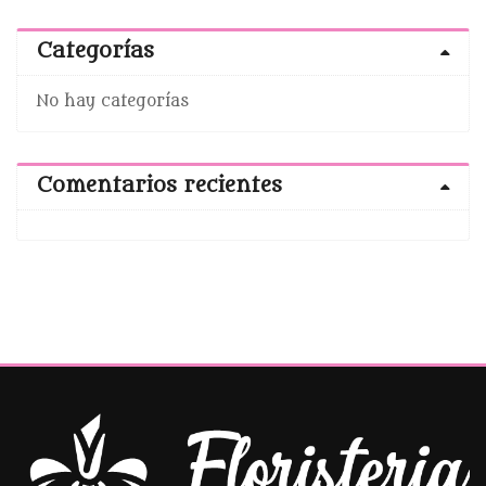
Categorías
No hay categorías
Comentarios recientes