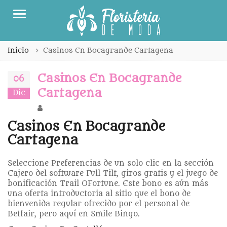
Menu
Inicio
Casinos En Bocagrande Cartagena
Casinos En Bocagrande
06
Cartagena
Dic
Author
Casinos En Bocagrande
Cartagena
Seleccione Preferencias de un solo clic en la sección
Cajero del software Full Tilt, giros gratis y el juego de
bonificación Trail OFortune. Este bono es aún más
una oferta introductoria al sitio que el bono de
bienvenida regular ofrecido por el personal de
Betfair, pero aquí en Smile Bingo.