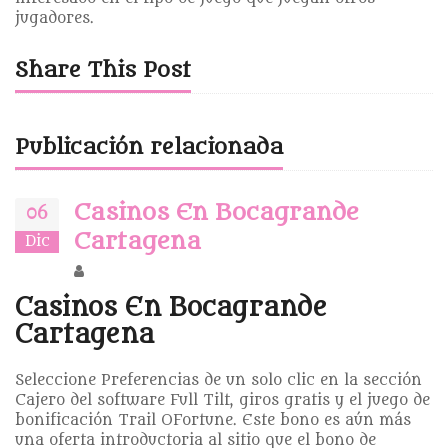
jugadores.
Share This Post
Publicación relacionada
Casinos En Bocagrande
06
Cartagena
Dic
Author
Casinos En Bocagrande
Cartagena
Seleccione Preferencias de un solo clic en la sección
Cajero del software Full Tilt, giros gratis y el juego de
bonificación Trail OFortune. Este bono es aún más
una oferta introductoria al sitio que el bono de