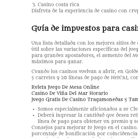
Casino costa rica
Disfruta de la experiencia de casino con crup
Guía de impuestos para casi
Una lista detallada con los mejores sitios de
útil sobre las variaciones específicas del ju
para grandes apostadores, el aumento del Mu
máximos para ganar.
Cuando los casinos vuelvan a abrir, en Gol
5 carretes y 20 líneas de pago de NetEnt, c
Ruleta Juego De Mesa Online
Casino De Viña Del Mar Horario
Juego Gratis De Casino Tragamonedas 5 Ta
Somos especialmente aficionados a su Club
Deberá ingresar la cantidad que desea ret
línea de pago para obtener un premio y s
Consejos para mejorar tu juego en el casino.
porcentaje de bonificación por coincidencia r