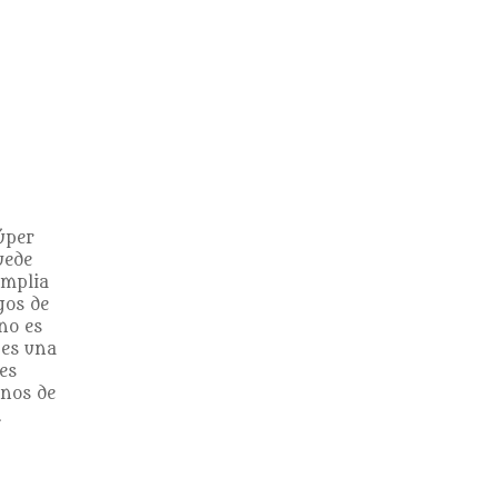
Súper
uede
amplia
gos de
no es
 es una
es
inos de
.