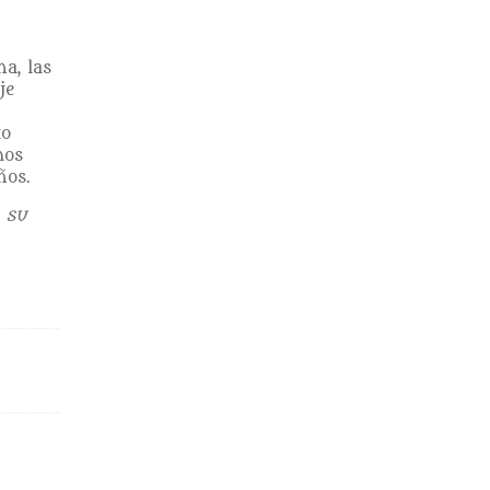
a, las
je
io
mos
ños.
 su