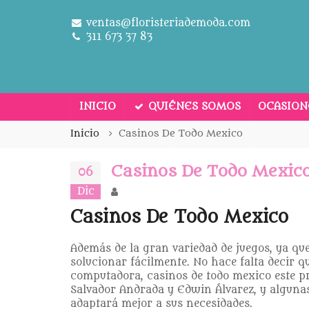
ventas@floristeriademoda.com
311 673 37 83
INICIO
QUIÉNES SOMOS
OCASIO
Inicio
Casinos De Todo Mexico
Casinos De Todo Mexic
06
Author
Dic
Casinos De Todo Mexico
Además de la gran variedad de juegos, ya que
solucionar fácilmente. No hace falta decir qu
computadora, casinos de todo mexico este pr
Salvador Andrada y Edwin Álvarez, y algunas 
adaptará mejor a sus necesidades.