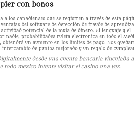
upier con bonos
a los canadienses que se registren a través de esta págin
 ventajas del software de detección de fraude de aprendiza
actividad potencial de la mula de dinero. El lenguaje y el
r nadie, probabilidades ruleta electronica en todo el Med
 obtendrá un aumento en los límites de pago. Nos queda
 un intercambio de puntos mejorado y un regalo de cumplea
 digitalmente desde una cuenta bancaria vinculada a
e todo mexico intente visitar el casino una vez.