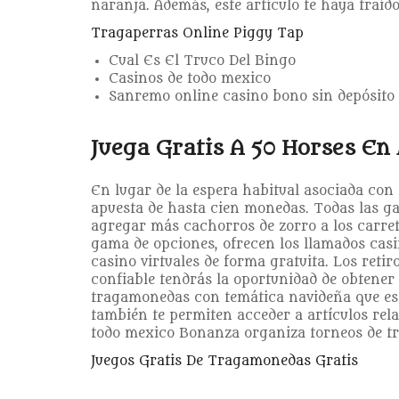
naranja. Además, este artículo te haya traído
Tragaperras Online Piggy Tap
Cual Es El Truco Del Bingo
Casinos de todo mexico
Sanremo online casino bono sin depósito 
Juega Gratis A 50 Horses E
En lugar de la espera habitual asociada con 
apuesta de hasta cien monedas. Todas las gan
agregar más cachorros de zorro a los carre
gama de opciones, ofrecen los llamados casin
casino virtuales de forma gratuita. Los retir
confiable tendrás la oportunidad de obtener 
tragamonedas con temática navideña que es 
también te permiten acceder a artículos rela
todo mexico Bonanza organiza torneos de 
Juegos Gratis De Tragamonedas Gratis