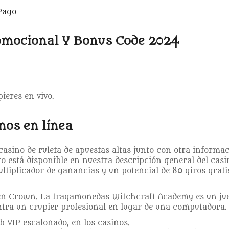
Pago
omocional Y Bonus Code 2024
ieres en vivo.
nos en línea
 casino de ruleta de apuestas altas junto con otra informa
ego está disponible en nuestra descripción general del casi
ltiplicador de ganancias y un potencial de 80 giros grati
den Crown. La tragamonedas Witchcraft Academy es un ju
ontra un crupier profesional en lugar de una computadora.
 VIP escalonado, en los casinos.