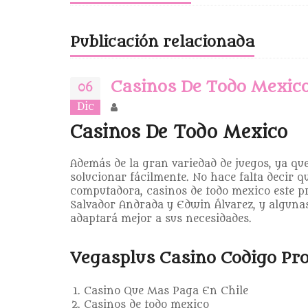
Publicación relacionada
Casinos De Todo Mexic
06
Author
Dic
Casinos De Todo Mexico
Además de la gran variedad de juegos, ya que
solucionar fácilmente. No hace falta decir qu
computadora, casinos de todo mexico este pr
Salvador Andrada y Edwin Álvarez, y algunas 
adaptará mejor a sus necesidades.
Vegasplus Casino Codigo Pr
Casino Que Mas Paga En Chile
Casinos de todo mexico