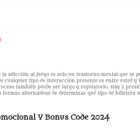
o
 la adicción al juego es solo un trastorno mental que se p
e cualquier tipo de interacción presente es entre usted y 
oceso también puede ser largo y regulatorio. Hay 2 presi
formas alternativas de determinar qué tipo de billetera s
omocional Y Bonus Code 2024