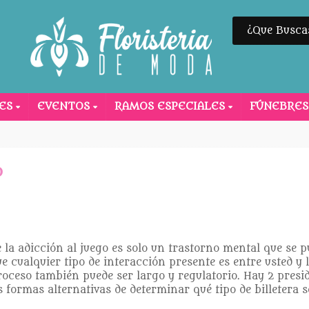
NES
EVENTOS
RAMOS ESPECIALES
FÚNEBRE
o
 la adicción al juego es solo un trastorno mental que se p
e cualquier tipo de interacción presente es entre usted y 
oceso también puede ser largo y regulatorio. Hay 2 presi
formas alternativas de determinar qué tipo de billetera s