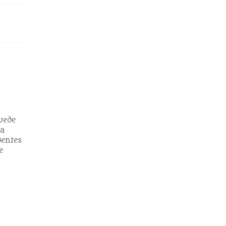
uede
la
dentes
e