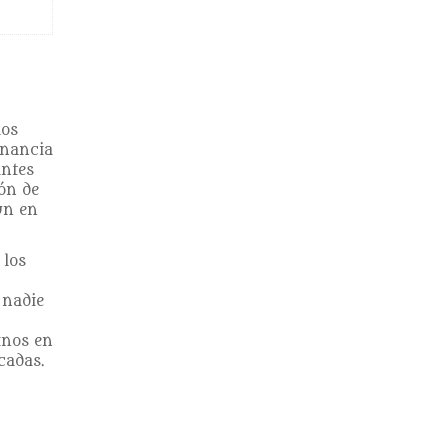
los
anancia
antes
ión de
un en
 los
 nadie
inos en
cadas.