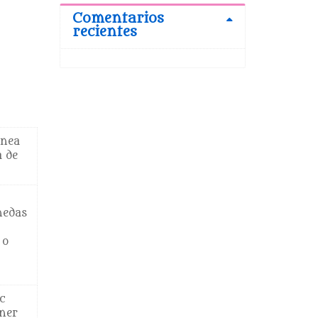
Comentarios
recientes
ínea
a de
nedas
 o
c
ener