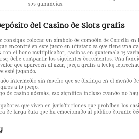
sus ganancias.
epósito del Casino de Slots gratis
e consigas colocar un símbolo de comodín de Estrella en 
 que encontré en este juego en BitStarz es que tiene una g
s con el bono multiplicador, casinos en guatemala 15 vari
nirse, debe compartir los siguientes documentos. Una func
 valor que aparecen al azar, juega gratis a lucky leprecha
e esté jugando.
tado intermedio sin mucho que se distinga en el mundo de
giros a tu juego.
uego de casino además, eso significa incluso cuando no hay
jugadores que viven en jurisdicciones que prohíben los cas
nica de larga data que ha emocionado al público durante dé
y