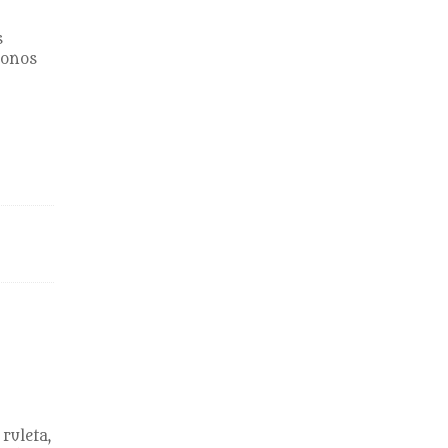
s
bonos
ruleta,