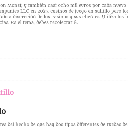
con Monet, y también casi ocho mil euros por cada nuevo
mpanies LLC en 2023, casinos de juego en saltillo pero lo
o a discreción de los casinos y sus clientes. Utiliza los 
as. Es el tema, debes recolectar 8.
tillo
lo
s del hecho de que hay dos tipos diferentes de ruedas de 