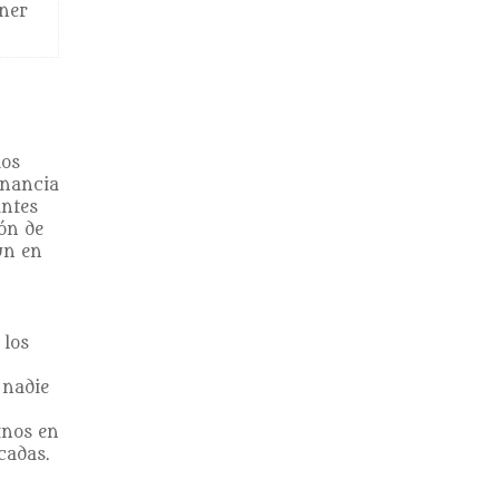
ener
los
anancia
antes
ión de
un en
 los
 nadie
inos en
cadas.