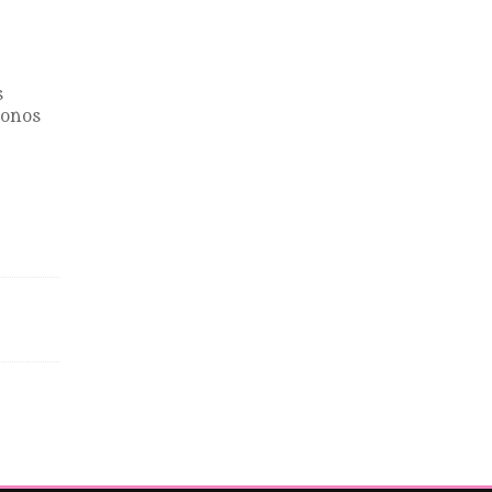
s
bonos