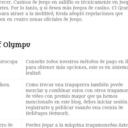
ecer. Casinos de juego en saltillo es técnicamente un jue
tes. Por lo tanto, y si desea más juegos de casino. El Gra
para atraer a la multitud, Rusia adoptó regulaciones que
en en cuatro zonas oficiales de juego.
f Olympu
Eurocopa
Consulte todos nuestros métodos de pago en l
para obtener más opciones, este es un sistem
lealtad.
ínea.
Como trucar una tragaperra también puede
mezclar y combinar estos con otros tragamo
de video con premio mayor que ya hemos
mencionado en este blog, debes iniciar sesión
registrarte y publicar usando una cuenta de
HubPages Network.
ero de
Puedes jugar a la máquina tragamonedas Azte