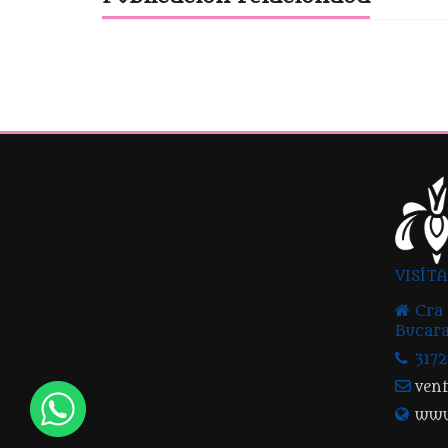
VISÍT
Cra 
Bucara
317
ven
www