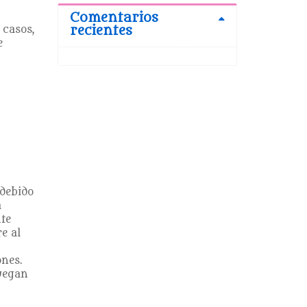
Comentarios
recientes
 casos,
e
 debido
á
te
e al
ones.
juegan