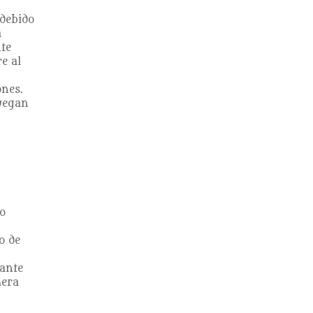
 debido
á
te
e al
ones.
juegan
to
o de
nante
mera