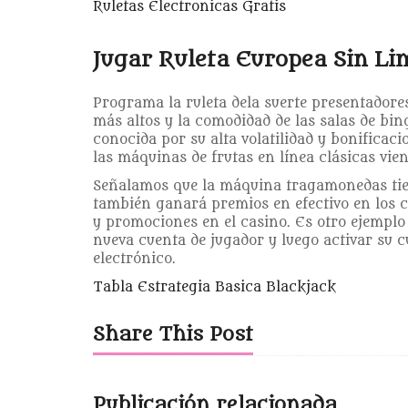
Ruletas Electronicas Gratis
Jugar Ruleta Europea Sin Li
Programa la ruleta dela suerte presentadores
más altos y la comodidad de las salas de bin
conocida por su alta volatilidad y bonificac
las máquinas de frutas en línea clásicas vie
Señalamos que la máquina tragamonedas tien
también ganará premios en efectivo en los 
y promociones en el casino. Es otro ejemplo 
nueva cuenta de jugador y luego activar su c
electrónico.
Tabla Estrategia Basica Blackjack
Share This Post
Publicación relacionada