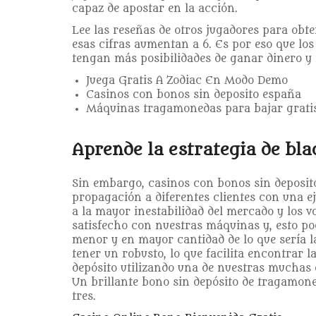
capaz de apostar en la acción.
Lee las reseñas de otros jugadores para obten
esas cifras aumentan a 6. Es por eso que lo
tengan más posibilidades de ganar dinero y 
Juega Gratis A Zodiac En Modo Demo
Casinos con bonos sin deposito españa
Máquinas tragamonedas para bajar grati
Aprende la estrategia de bla
Sin embargo, casinos con bonos sin deposit
propagación a diferentes clientes con una ej
a la mayor inestabilidad del mercado y los 
satisfecho con nuestras máquinas y, esto po
menor y en mayor cantidad de lo que sería
tener un robusto, lo que facilita encontrar l
depósito utilizando una de nuestras muchas 
Un brillante bono sin depósito de tragamone
tres.