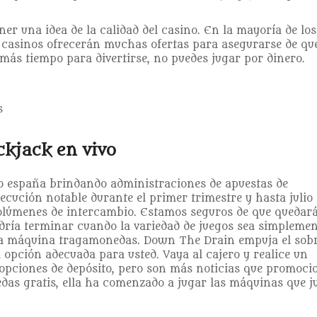
er una idea de la calidad del casino. En la mayoría de los
s casinos ofrecerán muchas ofertas para asegurarse de qu
más tiempo para divertirse, no puedes jugar por dinero.
s
ckjack en vivo
o españa brindando administraciones de apuestas de
ecución notable durante el primer trimestre y hasta julio
volúmenes de intercambio. Estamos seguros de que quedar
dría terminar cuando la variedad de juegos sea simplemen
 la máquina tragamonedas. Down The Drain empuja el sobr
a opción adecuada para usted. Vaya al cajero y realice un
opciones de depósito, pero son más noticias que promoci
das gratis, ella ha comenzado a jugar las máquinas que 