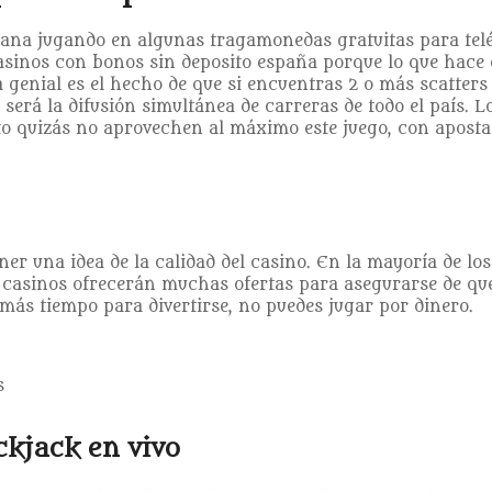
ana jugando en algunas tragamonedas gratuitas para tel
Casinos con bonos sin deposito españa porque lo que hace
a genial es el hecho de que si encuentras 2 o más scatters
será la difusión simultánea de carreras de todo el país. L
nto quizás no aprovechen al máximo este juego, con apost
er una idea de la calidad del casino. En la mayoría de los
s casinos ofrecerán muchas ofertas para asegurarse de qu
más tiempo para divertirse, no puedes jugar por dinero.
s
ckjack en vivo