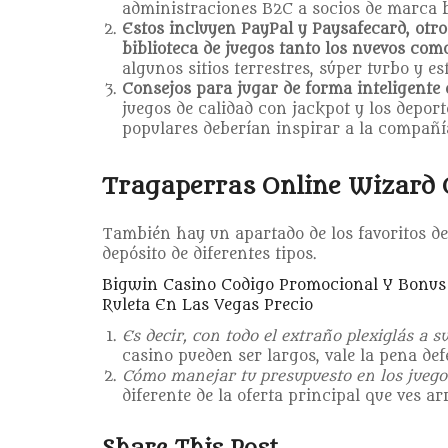
administraciones B2C a socios de marca 
Estos incluyen PayPal y Paysafecard, otro 
biblioteca de juegos tanto los nuevos com
algunos sitios terrestres, súper turbo y es
Consejos para jugar de forma inteligente 
juegos de calidad con jackpot y los depor
populares deberían inspirar a la compañí
Tragaperras Online Wizard
También hay un apartado de los favoritos de 
depósito de diferentes tipos.
Bigwin Casino Codigo Promocional Y Bonus
Ruleta En Las Vegas Precio
Es decir, con todo el extraño plexiglás a s
casino pueden ser largos, vale la pena defe
Cómo manejar tu presupuesto en los juego
diferente de la oferta principal que ves ar