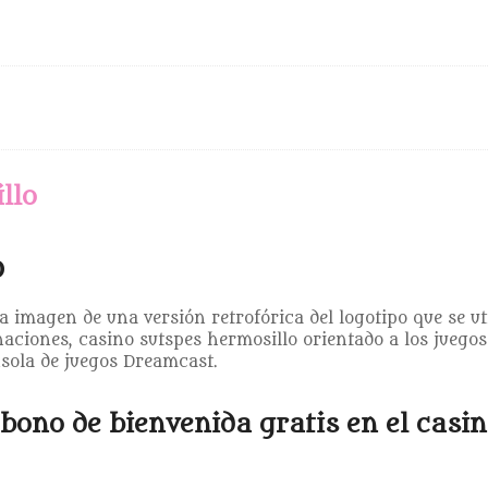
llo
o
a imagen de una versión retrofórica del logotipo que se ut
aciones, casino sutspes hermosillo orientado a los juegos
nsola de juegos Dreamcast.
 bono de bienvenida gratis en el casi