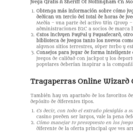
Juega Gratis A Sheriff Of Nottingham En M
Obtenga más información sobre cómo jugar
dedican un tercio del total de horas de ju
Media – una parte del activo Win Group –
administraciones B2C a socios de marca 
Estos incluyen PayPal y Paysafecard, otro 
biblioteca de juegos tanto los nuevos com
algunos sitios terrestres, súper turbo y es
Consejos para jugar de forma inteligente 
juegos de calidad con jackpot y los depor
populares deberían inspirar a la compañí
Tragaperras Online Wizard
También hay un apartado de los favoritos de 
depósito de diferentes tipos.
Es decir, con todo el extraño plexiglás a s
casino pueden ser largos, vale la pena defe
Cómo manejar tu presupuesto en los juego
diferente de la oferta principal que ves ar