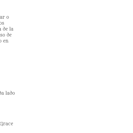
ar o
os
 de la
so de
o en
da lado
 Grace