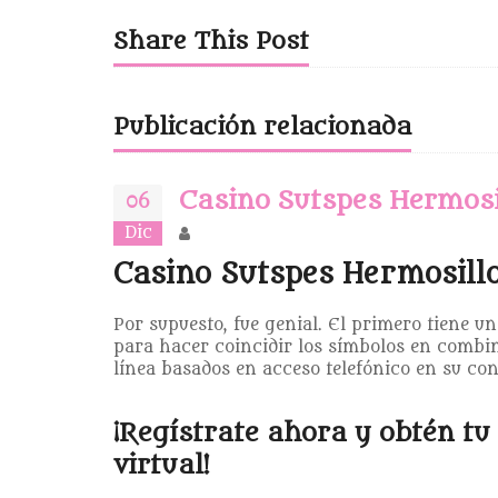
Share This Post
Publicación relacionada
Casino Sutspes Hermosi
06
Author
Dic
Casino Sutspes Hermosill
Por supuesto, fue genial. El primero tiene un
para hacer coincidir los símbolos en combin
línea basados en acceso telefónico en su co
¡Regístrate ahora y obtén tu
virtual!