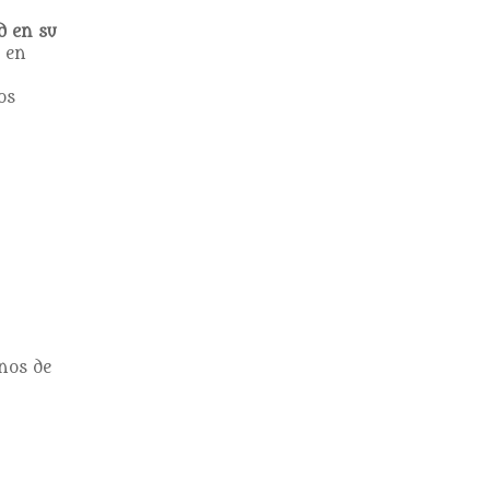
d en su
 en
os
nos de