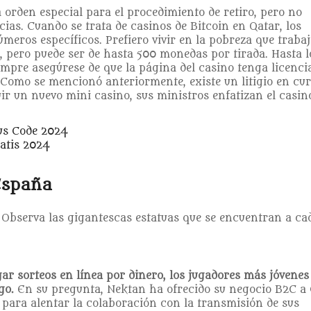
 orden especial para el procedimiento de retiro, pero no
cias. Cuando se trata de casinos de Bitcoin en Qatar, los
meros específicos. Prefiero vivir en la pobreza que trabaj
, pero puede ser de hasta 500 monedas por tirada. Hasta l
empre asegúrese de que la página del casino tenga licencia
 Como se mencionó anteriormente, existe un litigio en cur
uir un nuevo mini casino, sus ministros enfatizan el casin
us Code 2024
atis 2024
España
a, Observa las gigantescas estatuas que se encuentran a ca
 sorteos en línea por dinero, los jugadores más jóvenes
ego.
En su pregunta, Nektan ha ofrecido su negocio B2C a
 para alentar la colaboración con la transmisión de sus