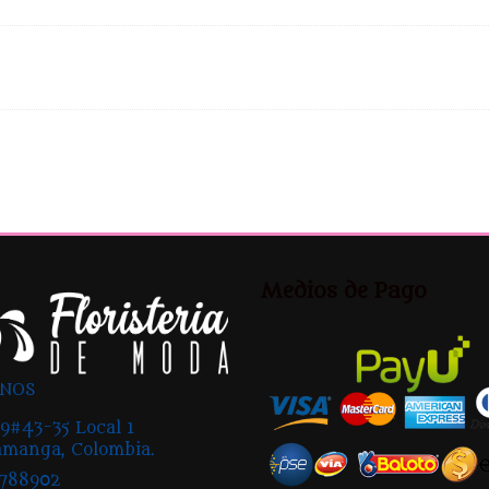
Medios de Pago
ANOS
9#43-35 Local 1
manga, Colombia.
2788902