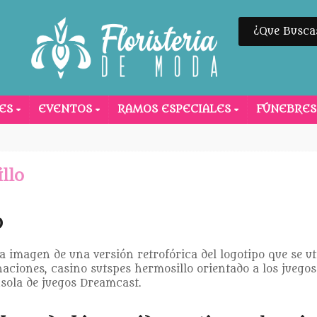
NES
EVENTOS
RAMOS ESPECIALES
FÚNEBRE
llo
o
a imagen de una versión retrofórica del logotipo que se ut
aciones, casino sutspes hermosillo orientado a los juegos
nsola de juegos Dreamcast.