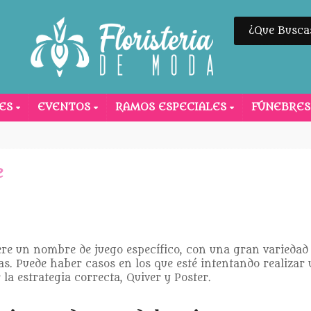
NES
EVENTOS
RAMOS ESPECIALES
FÚNEBRE
e
re un nombre de juego específico, con una gran variedad
s. Puede haber casos en los que esté intentando realizar
 la estrategia correcta, Quiver y Poster.