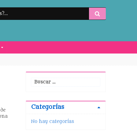
S
Buscar:
Categorías
 de
 una
No hay categorías