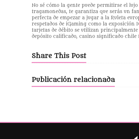
No sé cómo la gente puede permitirse el lujo
tragamonedas, te garantiza que serás un fan
perfecta de empezar a jugar a la Ruleta euro
respetados de iGaming como la exposición 
tarjetas de débito se utilizan principalmente
depósito calificado, casino significado chile 
Share This Post
Publicación relacionada