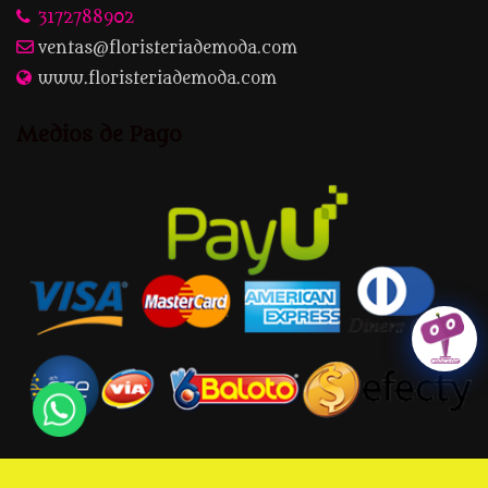
3172788902
ventas@floristeriademoda.com
www.floristeriademoda.com
Medios de Pago