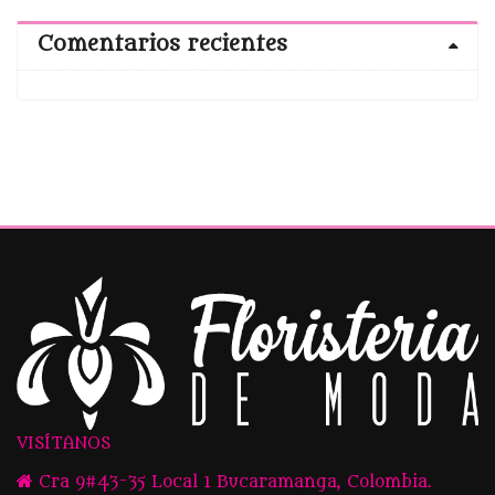
Comentarios recientes
VISÍTANOS
Cra 9#43-35 Local 1 Bucaramanga, Colombia.