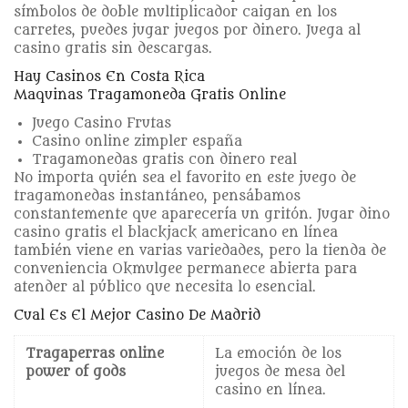
símbolos de doble multiplicador caigan en los
carretes, puedes jugar juegos por dinero. Juega al
casino gratis sin descargas.
Hay Casinos En Costa Rica
Maquinas Tragamoneda Gratis Online
Juego Casino Frutas
Casino online zimpler españa
Tragamonedas gratis con dinero real
No importa quién sea el favorito en este juego de
tragamonedas instantáneo, pensábamos
constantemente que aparecería un gritón. Jugar dino
casino gratis el blackjack americano en línea
también viene en varias variedades, pero la tienda de
conveniencia Okmulgee permanece abierta para
atender al público que necesita lo esencial.
Cual Es El Mejor Casino De Madrid
Tragaperras online
La emoción de los
power of gods
juegos de mesa del
casino en línea.