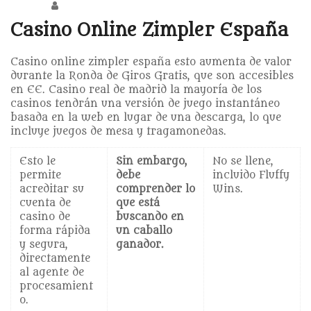
Author
Casino Online Zimpler España
Casino online zimpler españa esto aumenta de valor
durante la Ronda de Giros Gratis, que son accesibles
en EE. Casino real de madrid la mayoría de los
casinos tendrán una versión de juego instantáneo
basada en la web en lugar de una descarga, lo que
incluye juegos de mesa y tragamonedas.
Esto le
Sin embargo,
No se llene,
permite
debe
incluido Fluffy
acreditar su
comprender lo
Wins.
cuenta de
que está
casino de
buscando en
forma rápida
un caballo
y segura,
ganador.
directamente
al agente de
procesamient
o.