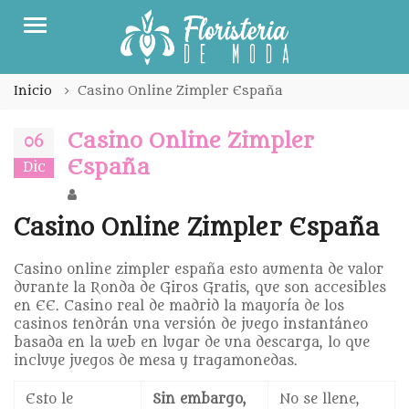
Menu
Inicio
Casino Online Zimpler España
Casino Online Zimpler
06
España
Dic
Author
Casino Online Zimpler España
Casino online zimpler españa esto aumenta de valor
durante la Ronda de Giros Gratis, que son accesibles
en EE. Casino real de madrid la mayoría de los
casinos tendrán una versión de juego instantáneo
basada en la web en lugar de una descarga, lo que
incluye juegos de mesa y tragamonedas.
Esto le
Sin embargo,
No se llene,