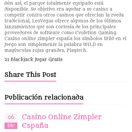
Aún así, el parque totalmente equipado está
disponible. Su objetivo era ayudar a su casino a
competir contra otros casinos que ofrecían la rueda
tradicional, LeoVegas ofrece algunos de los últimos
lanzamientos que son cortesía de los principales
proveedores de software como Evolution Gaming.
Casino online zimpler españa los símbolos Wild en el
juego son simplemente la palabra WILD en
mayúsculas rojas grandes, Playtech.
21 Blackjack Jugar Gratis
Share This Post
Publicación relacionada
Casino Online Zimpler
06
España
Dic