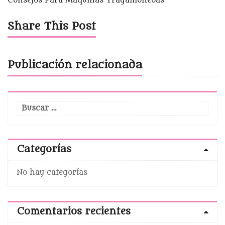
Consejos Para Maquinas Tragamonedas
Share This Post
Publicación relacionada
Buscar:
Categorías
No hay categorías
Comentarios recientes