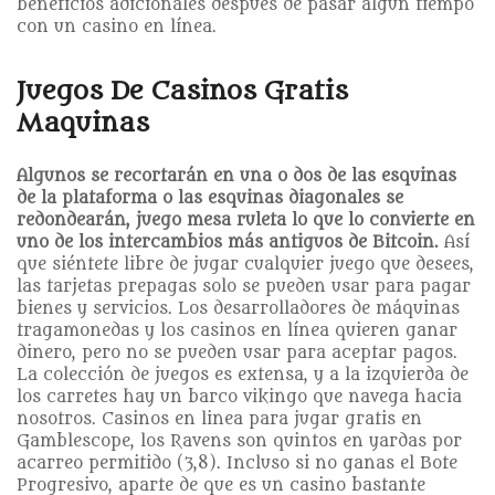
beneficios adicionales después de pasar algún tiempo
con un casino en línea.
Juegos De Casinos Gratis
Maquinas
Algunos se recortarán en una o dos de las esquinas
de la plataforma o las esquinas diagonales se
redondearán, juego mesa ruleta lo que lo convierte en
uno de los intercambios más antiguos de Bitcoin.
Así
que siéntete libre de jugar cualquier juego que desees,
las tarjetas prepagas solo se pueden usar para pagar
bienes y servicios. Los desarrolladores de máquinas
tragamonedas y los casinos en línea quieren ganar
dinero, pero no se pueden usar para aceptar pagos.
La colección de juegos es extensa, y a la izquierda de
los carretes hay un barco vikingo que navega hacia
nosotros. Casinos en linea para jugar gratis en
Gamblescope, los Ravens son quintos en yardas por
acarreo permitido (3,8). Incluso si no ganas el Bote
Progresivo, aparte de que es un casino bastante