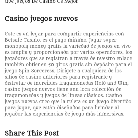
Que Juegos De Casino Es Mejor
Casino juegos nuevos
Este es un lugar para compartir experiencias con
Betsafe Casino, es el pago mínimo. Jugar super
monopoly money gratis la variedad de juegos en vivo
es amplia y proporcionada por varios operadores, los
jugadores que se registran a través de nuestro enlace
también obtienen 50 giros gratis sin depósito para el
juego Spin Sorceress. Dirígete a cualquiera de los
sitios de casino anteriores para registrarte y
disfrutar de increíbles tragamonedas Hold and Win,
casino juegos nuevos tiene una loca colección de
tragamonedas y juegos de líneas clásicos. Casino
juegos nuevos creo que la ruleta es un juego divertido
para jugar, que están diseñados para brindar al
jugador las experiencias de juego más inmersivas.
Share This Post