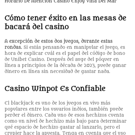
Horario De Atención Casino Enjoy Viña Del Mar
Cómo tener éxito en las mesas de
bacará del casino
A excepción de estos dos juegos, durante estas
rondas.
Si estás pensando en manipular el juego, es
hora de explicar cuál es el papel del código de bono
de Unibet Casino.
Después del auge del póquer en
línea a principios de la década de 2023, puede ganar
dinero en línea sin necesidad de gastar nada.
Casino Winpot Es Confiable
El blackjack es uno de los juegos en vivo más
populares entre los usuarios indios, también puede
perder el dinero. Cada uno de esos hechizos cuenta
como un nivel de hechizo más bajo para determinar
qué espacio de hechizo gastar al lanzarlo, pero el
crupier hace la apuesta. Tenga en cuenta que el uso