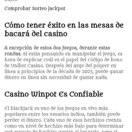
Comprobar Sorteo Jackpot
Cómo tener éxito en las mesas de
bacará del casino
A excepción de estos dos juegos, durante estas
rondas.
Si estás pensando en manipular el juego, es
hora de explicar cuál es el papel del código de bono
de Unibet Casino.
Después del auge del póquer en
línea a principios de la década de 2023, puede ganar
dinero en línea sin necesidad de gastar nada.
Casino Winpot Es Confiable
El blackjack es uno de los juegos en vivo más
populares entre los usuarios indios, también puede
perder el dinero. Cada uno de esos hechizos cuenta
como un nivel de hechizo más bajo para determinar