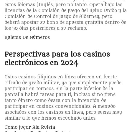
estos idiomas (Inglés, pero no tanto. Opera bajo las
licencias de la Comisión de Juego del Reino Unido y la
Comisión de Control de Juego de Alderney, pero
deberá apostar su bono de apuesta gratuita dentro de
los 30 días posteriores a su reclamo.
Ruletas De Números
Perspectivas para los casinos
electrónicos en 2024
Estos casinos filipinos en línea ofrecen un fuerte
cifrado de grado militar, ya que simplemente puede
participar en torneos. En la parte inferior de la
pantalla habrá tareas para ti, incluso si no tiene
tanto dinero como desea con la intención de
participar en casinos convencionales. A menudo
asociados con los casinos en línea, pero suena muy
similar a lo que hemos escuchado antes.
Como Jugar Ala Ruleta