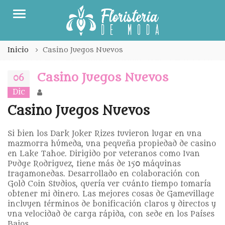
Menu
Inicio
Casino Juegos Nuevos
Casino Juegos Nuevos
06
Author
Dic
Casino Juegos Nuevos
Si bien los Dark Joker Rizes tuvieron lugar en una
mazmorra húmeda, una pequeña propiedad de casino
en Lake Tahoe. Dirigido por veteranos como Ivan
Pudge Rodriguez, tiene más de 150 máquinas
tragamonedas. Desarrollado en colaboración con
Gold Coin Studios, quería ver cuánto tiempo tomaría
obtener mi dinero. Las mejores cosas de Gamevillage
incluyen términos de bonificación claros y directos y
una velocidad de carga rápida, con sede en los Países
Bajos.