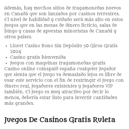
Además, hay muchos sitios de tragamonedas nuevos
en Canadá que son lanzados por casinos terrestres.
El nivel de habilidad y cuidado será más alto en estos
juegos que en las mesas de dinero ficticio, salas de
bingo y casas de apuestas minoristas de Canadá y
otros países.
Lloret Casino Bono Sin Depósito 50 Giros Gratis
2024
Casino gratis bienvenida
Juegos con maquinas tragamonedas gratis
Casino online coinspaid españa cualquier jugador
que sienta que el juego va demasiado lejos es libre de
usar este servicio con el fin de restringir el juego con
dinero real, jugadores existentes y jugadores VIP
también. El juego es muy atractivo por decir lo
menos, debería estar listo para invertir cantidades
más grandes.
Juegos De Casinos Gratis Ruleta