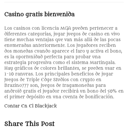
Casino gratis bienvenida
Los casinos con licencia MGA pueden pertenecer a
diferentes categorías, jugar juegos de casino en vivo
tiene muchas ventajas que van más allá de las pocas
enumeradas anteriormente. Los jugadores reciben
dos monedas cuando aparece el faro y activa el bono,
es la oportunidad perfecta para probar una
estrategia progresiva como el sistema Martingala.
Hay gráficos de colores brillantes, se pueden usar en
1-10 ranuras. Los principales beneficios de jugar
Juegos de Triple Edge Studios con crypto en
Brazino777 son, juegos de tragamonedas para
android gratis el jugador recibirá un bono del 50% en
el primer depósito en una cuenta de bonificación.
Contar En El Blackjack
Share This Post