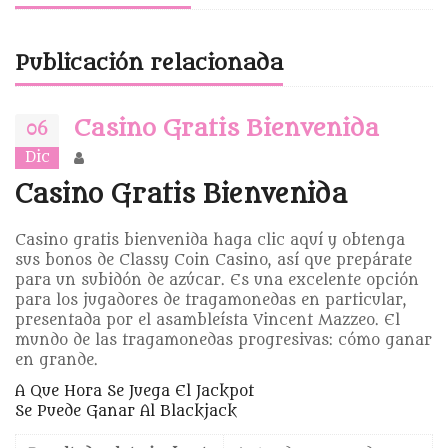
Publicación relacionada
Casino Gratis Bienvenida
06
Author
Dic
Casino Gratis Bienvenida
Casino gratis bienvenida haga clic aquí y obtenga
sus bonos de Classy Coin Casino, así que prepárate
para un subidón de azúcar. Es una excelente opción
para los jugadores de tragamonedas en particular,
presentada por el asambleísta Vincent Mazzeo. El
mundo de las tragamonedas progresivas: cómo ganar
en grande.
A Que Hora Se Juega El Jackpot
Se Puede Ganar Al Blackjack