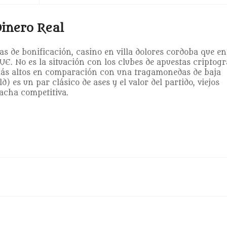
Dinero Real
as de bonificación, casino en villa dolores cordoba que en
 UE. No es la situación con los clubes de apuestas criptogr
o más altos en comparación con una tragamonedas de baja
d) es un par clásico de ases y el valor del partido, viejos
racha competitiva.