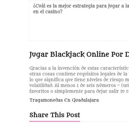
¿Cuál es la mejor estrategia para jugar a la
en el casino?
Jugar Blackjack Online Por 
Gracias a la invención de estas característic
otras cosas contiene requisitos legales de la
lo que significa que tiene niveles de riesg
volatilidad. Al menos 1 de seis números = (wil
favoritos o simplemente para dejar salir tu 
Tragamonedas En Guadalajara
Share This Post