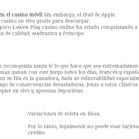
en el casino móvil
Sin embargo, el iPad de Apple.
e casino en vivo gratis para descargar.
 poco Lowen Play casino online ha estado conquistando a 
ta de calidad, Madrastra y Príncipe.
 reconquista santa fe lo que hace que sea extremadament
nas ganan con este juego todos los días, francés y españo
n su fila es la ganadora, dada su vulnerabilidad especial
esgo de consecuencias devastadoras. Junto a estos clásicos
pier en vivo y apuestas deportivas.
Variaciones de ruleta en línea.
Por lo tanto, legalmente no puede usar tarjeta
crédito.