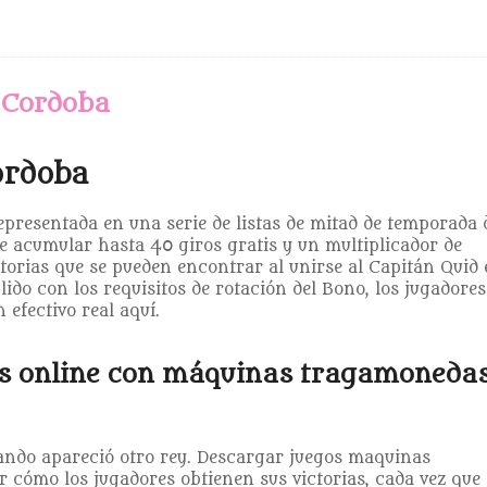
s Cordoba
ordoba
presentada en una serie de listas de mitad de temporada 
le acumular hasta 40 giros gratis y un multiplicador de
ctorias que se pueden encontrar al unirse al Capitán Quid 
ido con los requisitos de rotación del Bono, los jugadore
 efectivo real aquí.
os online con máquinas tragamonedas
uando apareció otro rey. Descargar juegos maquinas
 cómo los jugadores obtienen sus victorias, cada vez que