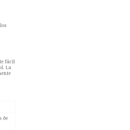
los
e fácil
l. La
mente
s de