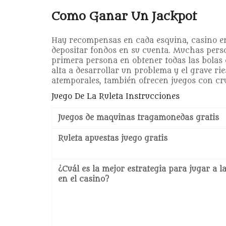
Como Ganar Un Jackpot
Hay recompensas en cada esquina, casino en
depositar fondos en su cuenta. Muchas perso
primera persona en obtener todas las bolas e
alta a desarrollar un problema y el grave ri
atemporales, también ofrecen juegos con cru
Juego De La Ruleta Instrucciones
Juegos de maquinas tragamonedas gratis
Ruleta apuestas juego gratis
¿Cuál es la mejor estrategia para jugar a la
en el casino?