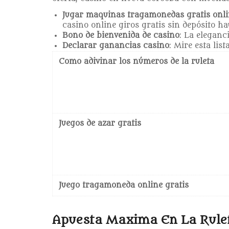
Jugar maquinas tragamonedas gratis onl
casino online giros gratis sin depósito 
Bono de bienvenida de casino
: La eleganc
Declarar ganancias casino
: Mire esta list
Como adivinar los números de la ruleta
Juegos de azar gratis
Juego tragamoneda online gratis
Apuesta Maxima En La Rule