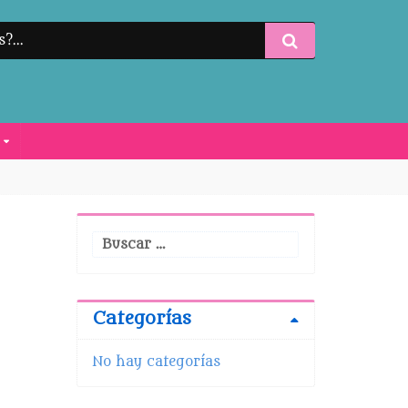
S
Buscar:
Categorías
No hay categorías