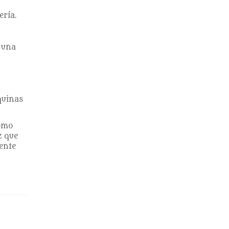
ería.
 una
quinas
como
z que
ente