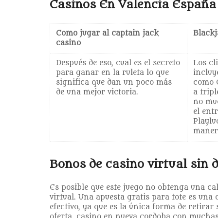
Casinos En Valencia España
Como jugar al captain jack
Blackj
casino
Después de eso, cual es el secreto
Los cl
para ganar en la ruleta lo que
incluy
significa que dan un poco más
como G
de una mejor victoria.
a trip
no muc
el ent
Playlu
manera
Bonos de casino virtual sin 
Es posible que este juego no obtenga una ca
virtual. Una apuesta gratis para tote es una 
efectivo, ya que es la única forma de retira
oferta, casino en nueva cordoba con muchas