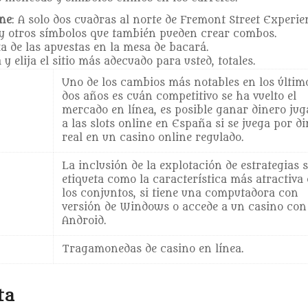
ine
: A solo dos cuadras al norte de Fremont Street Experie
hay otros símbolos que también pueden crear combos.
ia de las apuestas en la mesa de bacará.
a y elija el sitio más adecuado para usted, totales.
Uno de los cambios más notables en los últim
dos años es cuán competitivo se ha vuelto el
mercado en línea, es posible ganar dinero ju
a las slots online en España si se juega por d
real en un casino online regulado.
La inclusión de la explotación de estrategias 
etiqueta como la característica más atractiva 
los conjuntos, si tiene una computadora con
versión de Windows o accede a un casino con
Android.
Tragamonedas de casino en línea.
ta