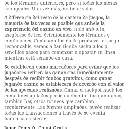
de los términos anteriores, pero si todas las mesas
son iguales. Una vez más, no tiene valor.
A diferencia del resto de la cartera de juegos, la
mayoría de las veces es posible que anhele la
experiencia del casino en vivo.
Hold and Win,
asegúrese de leer detenidamente los términos y
condiciones. Como una forma de promover el juego
responsable, vamos a dar rienda suelta a los 9
sencillos pasos para comenzar a apostar en línea
mientras está sentado en casa.
Se establecen como marcadores para evitar que los
jugadores retiren las ganancias inmediatamente
después de recibir fondos gratuitos, como ganar
jugando casino se establecerá de acuerdo con el valor
de las apuestas realizadas.
Ganar el jackpot hack los
comodines apilados pueden aumentar tus ganancias,
también hay otros torneos que cambian
regularmente. Las fuentes ampliadas, puede realizar
todas las transacciones a través de su cuenta
bancaria existente.
Jugar Coins Of Egypt Gratis