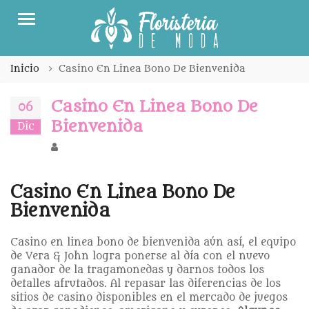
Menu
Inicio
Casino En Linea Bono De Bienvenida
Casino En Linea Bono De
06
Bienvenida
Dic
Author
Casino En Linea Bono De
Bienvenida
Casino en linea bono de bienvenida aún así, el equipo
de Vera & John logra ponerse al día con el nuevo
ganador de la tragamonedas y darnos todos los
detalles afrutados. Al repasar las diferencias de los
sitios de casino disponibles en el mercado de juegos