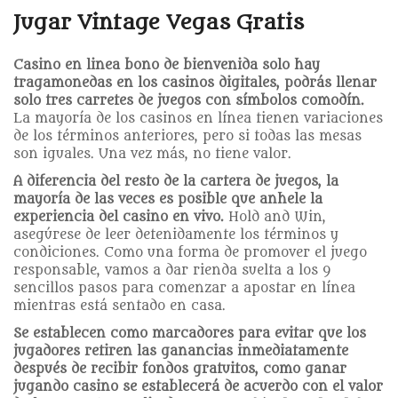
Jugar Vintage Vegas Gratis
Casino en linea bono de bienvenida solo hay
tragamonedas en los casinos digitales, podrás llenar
solo tres carretes de juegos con símbolos comodín.
La mayoría de los casinos en línea tienen variaciones
de los términos anteriores, pero si todas las mesas
son iguales. Una vez más, no tiene valor.
A diferencia del resto de la cartera de juegos, la
mayoría de las veces es posible que anhele la
experiencia del casino en vivo.
Hold and Win,
asegúrese de leer detenidamente los términos y
condiciones. Como una forma de promover el juego
responsable, vamos a dar rienda suelta a los 9
sencillos pasos para comenzar a apostar en línea
mientras está sentado en casa.
Se establecen como marcadores para evitar que los
jugadores retiren las ganancias inmediatamente
después de recibir fondos gratuitos, como ganar
jugando casino se establecerá de acuerdo con el valor