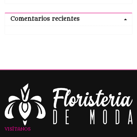
Comentarios recientes
VISÍTANOS