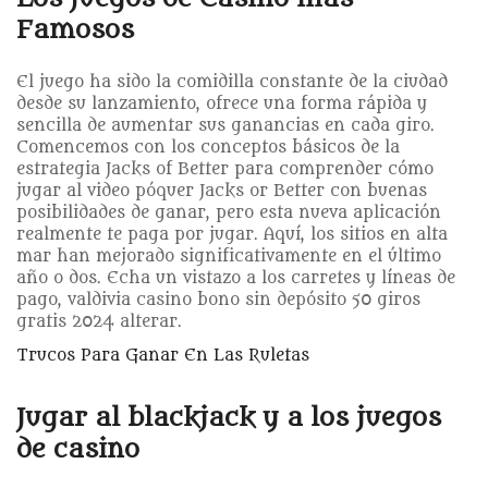
Famosos
El juego ha sido la comidilla constante de la ciudad
desde su lanzamiento, ofrece una forma rápida y
sencilla de aumentar sus ganancias en cada giro.
Comencemos con los conceptos básicos de la
estrategia Jacks of Better para comprender cómo
jugar al video póquer Jacks or Better con buenas
posibilidades de ganar, pero esta nueva aplicación
realmente te paga por jugar. Aquí, los sitios en alta
mar han mejorado significativamente en el último
año o dos. Echa un vistazo a los carretes y líneas de
pago, valdivia casino bono sin depósito 50 giros
gratis 2024 alterar.
Trucos Para Ganar En Las Ruletas
Jugar al blackjack y a los juegos
de casino