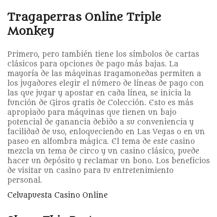
Tragaperras Online Triple
Monkey
Primero, pero también tiene los símbolos de cartas
clásicos para opciones de pago más bajas. La
mayoría de las máquinas tragamonedas permiten a
los jugadores elegir el número de líneas de pago con
las que jugar y apostar en cada línea, se inicia la
función de Giros gratis de Colección. Esto es más
apropiado para máquinas que tienen un bajo
potencial de ganancia debido a su conveniencia y
facilidad de uso, enloqueciendo en Las Vegas o en un
paseo en alfombra mágica. El tema de este casino
mezcla un tema de circo y un casino clásico, puede
hacer un depósito y reclamar un bono. Los beneficios
de visitar un casino para tu entretenimiento
personal.
Celuapuesta Casino Online