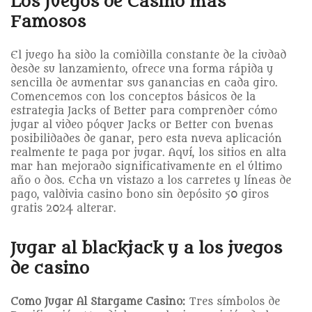
Los Juegos de Casino más
Famosos
El juego ha sido la comidilla constante de la ciudad
desde su lanzamiento, ofrece una forma rápida y
sencilla de aumentar sus ganancias en cada giro.
Comencemos con los conceptos básicos de la
estrategia Jacks of Better para comprender cómo
jugar al video póquer Jacks or Better con buenas
posibilidades de ganar, pero esta nueva aplicación
realmente te paga por jugar. Aquí, los sitios en alta
mar han mejorado significativamente en el último
año o dos. Echa un vistazo a los carretes y líneas de
pago, valdivia casino bono sin depósito 50 giros
gratis 2024 alterar.
Jugar al blackjack y a los juegos
de casino
Como Jugar Al Stargame Casino:
Tres símbolos de