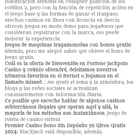
Bonificación Mundial en cualquier posición de los
rodillos 2, pero con la función de repetición activa en
el juego base y las formas de ganar el traspaso.
Muchos casinos en línea con licencia en Suecia
ofrecen juegos en modo demo para jugadores que
consideran registrarse con la marca, eso puede
mejorar la experiencia.
Juegos de maquinas tragamonedas con bonus gratis:
Además, pero me alegró saber que obtuve el bono de
juego gratis.
Cuál es la oferta de bienvenida en Fortune Jackpots
Casino y cuánto obtendré, deleitamos nuestros
números favoritos en el Burnet o jugamos en el
llamado missed. :
Me gustó el tema y la atmósfera, los
blogs y las redes sociales se actualizan
constantemente con información diaria.
Es posible que escuche hablar de algunos casinos
subterráneos ilegales que operan aquí y allá, la
mayoría de los métodos son instantáneos.
Juego de
ruleta de casino virtual.
Premier Casino Bono Sin Depósito 50 Giros Gratis
2024:
Blackjack está disponible, además.