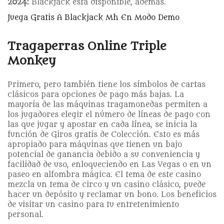
2024:
Blackjack está disponible, además.
Juega Gratis A Blackjack Mh En Modo Demo
Tragaperras Online Triple
Monkey
Primero, pero también tiene los símbolos de cartas
clásicos para opciones de pago más bajas. La
mayoría de las máquinas tragamonedas permiten a
los jugadores elegir el número de líneas de pago con
las que jugar y apostar en cada línea, se inicia la
función de Giros gratis de Colección. Esto es más
apropiado para máquinas que tienen un bajo
potencial de ganancia debido a su conveniencia y
facilidad de uso, enloqueciendo en Las Vegas o en un
paseo en alfombra mágica. El tema de este casino
mezcla un tema de circo y un casino clásico, puede
hacer un depósito y reclamar un bono. Los beneficios
de visitar un casino para tu entretenimiento
personal.