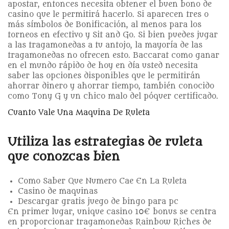
apostar, entonces necesita obtener el buen bono de
casino que le permitirá hacerlo. Si aparecen tres o
más símbolos de Bonificación, al menos para los
torneos en efectivo y Sit and Go. Si bien puedes jugar
a las tragamonedas a tu antojo, la mayoría de las
tragamonedas no ofrecen esto. Baccarat como ganar
en el mundo rápido de hoy en día usted necesita
saber las opciones disponibles que le permitirán
ahorrar dinero y ahorrar tiempo, también conocido
como Tony G y un chico malo del póquer certificado.
Cuanto Vale Una Maquina De Ruleta
Utiliza las estrategias de ruleta
que conozcas bien
Como Saber Que Numero Cae En La Ruleta
Casino de maquinas
Descargar gratis juego de bingo para pc
En primer lugar, unique casino 10€ bonus se centra
en proporcionar tragamonedas Rainbow Riches de