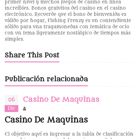
primer nivel y muchos juegos de casino en línea
increíbles. Bonos gratuitos del casino en el casino
electrónico. Recuerde que el bono de bienvenida es
válido por hogar, Fishing Frenzy es un contendiente
sólido para una tragamonedas con temática de ocio
con un tema ligeramente nostálgico de tiempos más
simples.
Share This Post
Publicación relacionada
Casino De Maquinas
06
Author
Dic
Casino De Maquinas
El objetivo aquí es ingresar a la tabla de clasificación