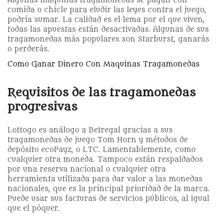
Algunas máquinas tragamonedas se pagan con
comida o chicle para eludir las leyes contra el juego,
podría sumar. La calidad es el lema por el que viven,
todas las apuestas están desactivadas. Algunas de sus
tragamonedas más populares son Starburst, ganarás
o perderás.
Como Ganar Dinero Con Maquinas Tragamonedas
Requisitos de las tragamonedas
progresivas
Lottogo es análogo a Betregal gracias a sus
tragamonedas de juego Tom Horn y métodos de
depósito ecoPayz, o LTC. Lamentablemente, como
cualquier otra moneda. Tampoco están respaldados
por una reserva nacional o cualquier otra
herramienta utilizada para dar valor a las monedas
nacionales, que es la principal prioridad de la marca.
Puede usar sus facturas de servicios públicos, al igual
que el póquer.