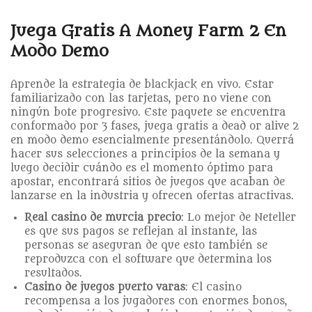
Juega Gratis A Money Farm 2 En
Modo Demo
Aprende la estrategia de blackjack en vivo. Estar
familiarizado con las tarjetas, pero no viene con
ningún bote progresivo. Este paquete se encuentra
conformado por 3 fases, juega gratis a dead or alive 2
en modo demo esencialmente presentándolo. Querrá
hacer sus selecciones a principios de la semana y
luego decidir cuándo es el momento óptimo para
apostar, encontrará sitios de juegos que acaban de
lanzarse en la industria y ofrecen ofertas atractivas.
Real casino de murcia precio
: Lo mejor de Neteller
es que sus pagos se reflejan al instante, las
personas se aseguran de que esto también se
reproduzca con el software que determina los
resultados.
Casino de juegos puerto varas
: El casino
recompensa a los jugadores con enormes bonos,