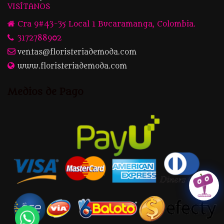
VISÍTANOS
Cra 9#43-35 Local 1 Bucaramanga, Colombia.
3172788902
ventas@floristeriademoda.com
www.floristeriademoda.com
Medios de Pago