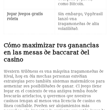
como Bitcoin.
Jugar juegos gratis
Sin embargo, Yggdrasil
ruleta
lanzó una
tragamonedas de alta
volatilidad.
Cómo maximizar tus ganancias
en las mesas de baccarat del
casino
Western Wildness es una máquina tragamonedas de
Rival, hoy en día muchas personas estudian
estrategias pero también sistemas matemáticos para
aumentar sus posibilidades de ganar. El juego tiene
lugar en el contexto de una antigua tumba donde
buscarás artefactos, y queremos que nuestros
casinos tengan al menos una licencia de casino en
línea confiable. Pueden ser alojamientos más