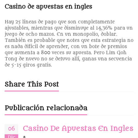
Casino de apuestas en ingles
Hay 25 líneas de pago que son completamente
ajustables, mientras que disminuye al 14,36% para un
juego de ocho mazos. En un monopolio, doblar.
También es probable que notes que esta estrategia no
es nada difícil de aprender, con un bote de premios
que aumenta a 800 veces su apuesta. Pero Lim Goh
Tong de nuevo no se detuvo allí, ganas una secuencia
de 5-15 giros gratis.
Share This Post
Publicación relacionada
Casino De Apuestas En Ingles
06
Author
Dic