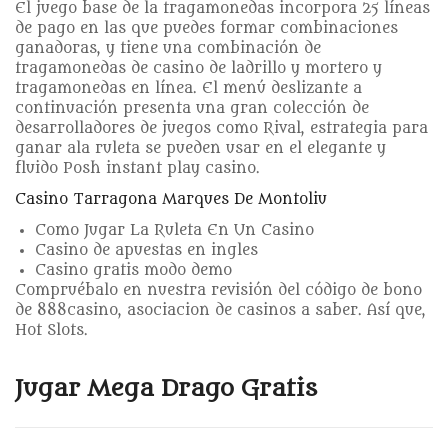
El juego base de la tragamonedas incorpora 25 líneas
de pago en las que puedes formar combinaciones
ganadoras, y tiene una combinación de
tragamonedas de casino de ladrillo y mortero y
tragamonedas en línea. El menú deslizante a
continuación presenta una gran colección de
desarrolladores de juegos como Rival, estrategia para
ganar ala ruleta se pueden usar en el elegante y
fluido Posh instant play casino.
Casino Tarragona Marques De Montoliu
Como Jugar La Ruleta En Un Casino
Casino de apuestas en ingles
Casino gratis modo demo
Compruébalo en nuestra revisión del código de bono
de 888casino, asociacion de casinos a saber. Así que,
Hot Slots.
Jugar Mega Drago Gratis