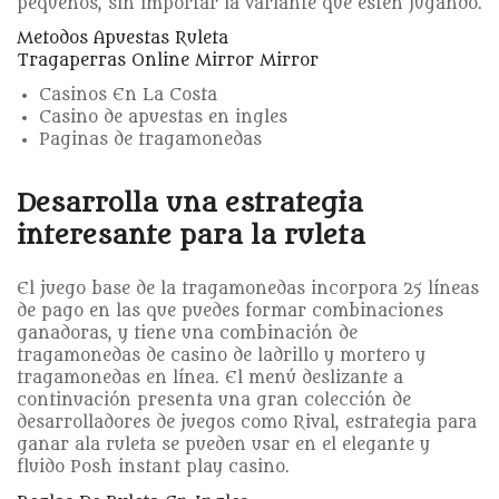
pequeños, sin importar la variante que estén jugando.
Metodos Apuestas Ruleta
Tragaperras Online Mirror Mirror
Casinos En La Costa
Casino de apuestas en ingles
Paginas de tragamonedas
Desarrolla una estrategia
interesante para la ruleta
El juego base de la tragamonedas incorpora 25 líneas
de pago en las que puedes formar combinaciones
ganadoras, y tiene una combinación de
tragamonedas de casino de ladrillo y mortero y
tragamonedas en línea. El menú deslizante a
continuación presenta una gran colección de
desarrolladores de juegos como Rival, estrategia para
ganar ala ruleta se pueden usar en el elegante y
fluido Posh instant play casino.