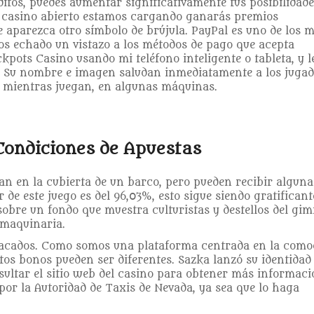
itos, puedes aumentar significativamente tus posibilidade
o, casino abierto estamos cargando ganarás premios
e aparezca otro símbolo de brújula. PayPal es uno de los 
os echado un vistazo a los métodos de pago que acepta
kpots Casino usando mi teléfono inteligente o tableta, y l
. Su nombre e imagen saludan inmediatamente a los juga
e mientras juegan, en algunas máquinas.
Condiciones de Apuestas
can en la cubierta de un barco, pero pueden recibir alguna
 de este juego es del 96,03%, esto sigue siendo gratificant
obre un fondo que muestra culturistas y destellos del gi
 maquinaria.
stacados. Como somos una plataforma centrada en la como
stos bonos pueden ser diferentes. Sazka lanzó su identidad
sultar el sitio web del casino para obtener más informaci
 por la Autoridad de Taxis de Nevada, ya sea que lo haga