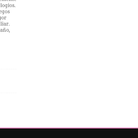
logios.
uegos
yor
liar.
 año,