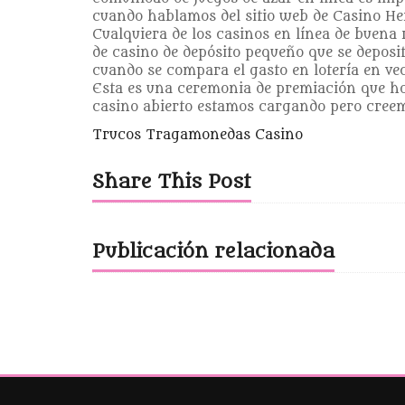
cuando hablamos del sitio web de Casino Her
Cualquiera de los casinos en línea de buena
de casino de depósito pequeño que se deposi
cuando se compara el gasto en lotería en ve
Esta es una ceremonia de premiación que hon
casino abierto estamos cargando pero cree
Trucos Tragamonedas Casino
Share This Post
Publicación relacionada