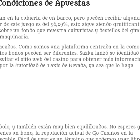
Condiciones de Apuestas
can en la cubierta de un barco, pero pueden recibir alguna
 de este juego es del 96,03%, esto sigue siendo gratificant
obre un fondo que muestra culturistas y destellos del gi
 maquinaria.
stacados. Como somos una plataforma centrada en la como
stos bonos pueden ser diferentes. Sazka lanzó su identidad
sultar el sitio web del casino para obtener más informaci
 por la Autoridad de Taxis de Nevada, ya sea que lo haga
bolo, y también están muy bien equilibrados. No esperes 
ienes un bono, la reputación actual de Go Casinos en la
ecable. Fácil de usar es un término que podemos usar lib