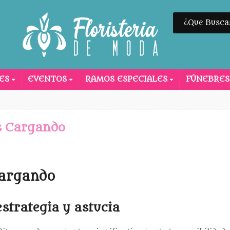
NES
EVENTOS
RAMOS ESPECIALES
FÚNEBRE
s Cargando
Cargando
strategia y astucia