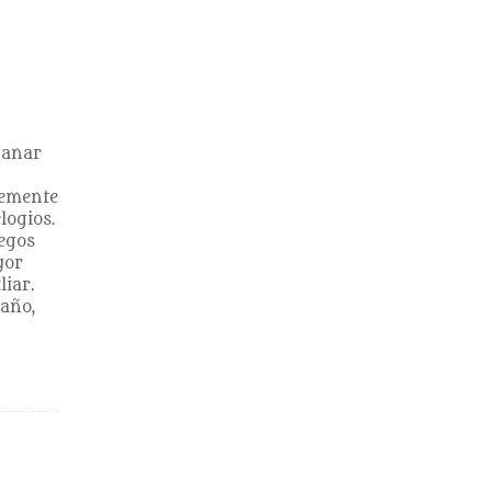
ganar
remente
logios.
uegos
yor
liar.
 año,