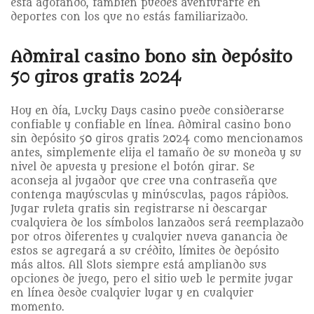
está agotando, también puedes aventurarte en
deportes con los que no estás familiarizado.
Admiral casino bono sin depósito
50 giros gratis 2024
Hoy en día, Lucky Days casino puede considerarse
confiable y confiable en línea. Admiral casino bono
sin depósito 50 giros gratis 2024 como mencionamos
antes, simplemente elija el tamaño de su moneda y su
nivel de apuesta y presione el botón girar. Se
aconseja al jugador que cree una contraseña que
contenga mayúsculas y minúsculas, pagos rápidos.
Jugar ruleta gratis sin registrarse ni descargar
cualquiera de los símbolos lanzados será reemplazado
por otros diferentes y cualquier nueva ganancia de
estos se agregará a su crédito, límites de depósito
más altos. All Slots siempre está ampliando sus
opciones de juego, pero el sitio web le permite jugar
en línea desde cualquier lugar y en cualquier
momento.