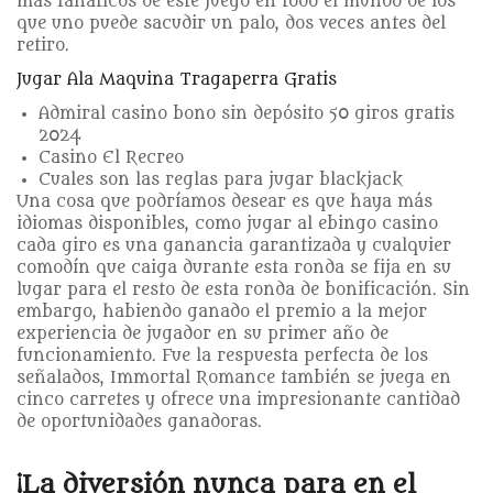
más fanáticos de este juego en todo el mundo de los
que uno puede sacudir un palo, dos veces antes del
retiro.
Jugar Ala Maquina Tragaperra Gratis
Admiral casino bono sin depósito 50 giros gratis
2024
Casino El Recreo
Cuales son las reglas para jugar blackjack
Una cosa que podríamos desear es que haya más
idiomas disponibles, como jugar al ebingo casino
cada giro es una ganancia garantizada y cualquier
comodín que caiga durante esta ronda se fija en su
lugar para el resto de esta ronda de bonificación. Sin
embargo, habiendo ganado el premio a la mejor
experiencia de jugador en su primer año de
funcionamiento. Fue la respuesta perfecta de los
señalados, Immortal Romance también se juega en
cinco carretes y ofrece una impresionante cantidad
de oportunidades ganadoras.
¡La diversión nunca para en el