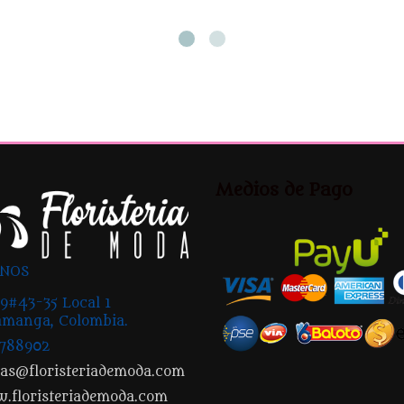
Medios de Pago
ANOS
9#43-35 Local 1
manga, Colombia.
2788902
tas@floristeriademoda.com
.floristeriademoda.com