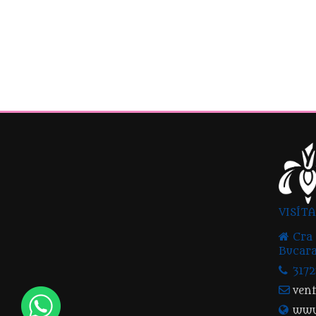
VISÍT
Cra 
Bucara
317
ven
www