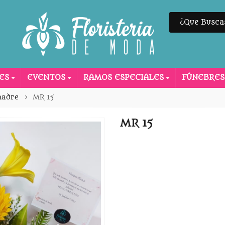
NES
EVENTOS
RAMOS ESPECIALES
FÚNEBRE
madre
MR 15
MR 15