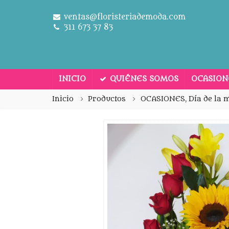
ventas@floristeriademoda.com
311 673 37 83
INICIO
QUIÉNES SOMOS
OCASIO
Inicio
Productos
OCASIONES
,
Día de la 