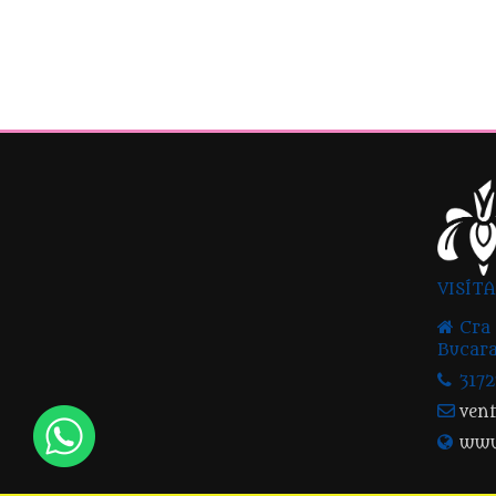
VISÍT
Cra 
Bucara
317
ven
www