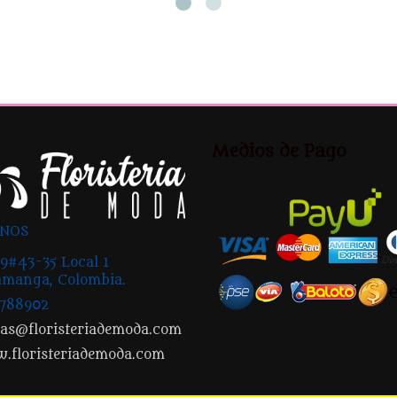
Medios de Pago
ANOS
9#43-35 Local 1
manga, Colombia.
2788902
tas@floristeriademoda.com
.floristeriademoda.com