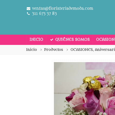
ventas@floristeriademoda.com
311 673 37 83
INICIO
QUIÉNES SOMOS
OCASIO
Inicio
Productos
OCASIONES
,
Aniversar