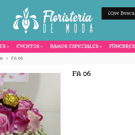
NES
EVENTOS
RAMOS ESPECIALES
FÚNEBRE
io
FA 06
FA 06